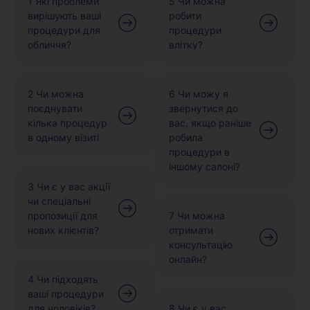
1 Які проблеми
5 Чи можна
вирішують ваші
робити
процедури для
процедури
обличчя?
влітку?
2 Чи можна
6 Чи можу я
поєднувати
звернутися до
кілька процедур
вас, якщо раніше
в одному візиті
робила
процедури в
іншому салоні?
3 Чи є у вас акції
чи спеціальні
пропозиції для
7 Чи можна
нових клієнтів?
отримати
консультацію
онлайн?
4 Чи підходять
ваші процедури
для чоловіків?
8 Чи є у вас