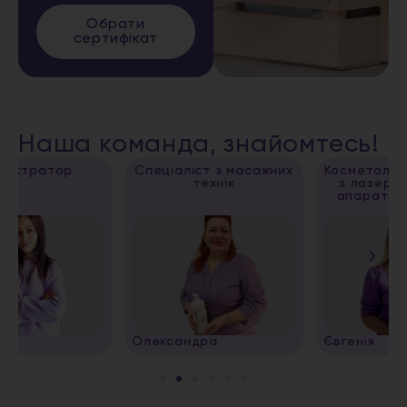
Обрати
сертифікат
Наша команда, знайомтесь!
Спеціаліст з масажних
Косметолог, спеціаліст
технік
з лазерної епіляції,
апаратних методик
Олександра
Євгенія