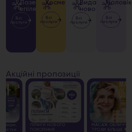
Лазерна
Косметологія
Видалення
Чолові
епіляція
новоутворень
Всі
Всі
Всі
Всі
послуги
послуги
послуги
послуги
Акційні пропозиції
ПІЛІНГИ НОВОГО
МАСАЖ ОБЛИЧЧЯ + ЩЕ
ПОКОЛІННЯ
ТРОХИ БІЛЬШЕ