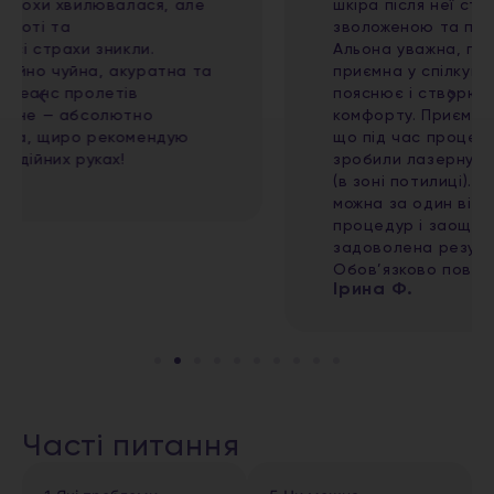
шкіра після неї стала чистою, свіжою,
зволоженою та помітно більш доглянутою.
Альона уважна, професійна та дуже
приємна у спілкуванні, все детально
пояснює і створює атмосферу повного
комфорту. Приємним бонусом стало те,
що під час процедури мені одночасно
зробили лазерну епіляцію волосся на шиї
(в зоні потилиці). Це дуже зручно, адже
можна за один візит поєднати кілька
процедур і заощадити час. Дуже
задоволена результатом і сервісом!
Обов’язково повернуся ще
Ірина Ф.
Часті питання