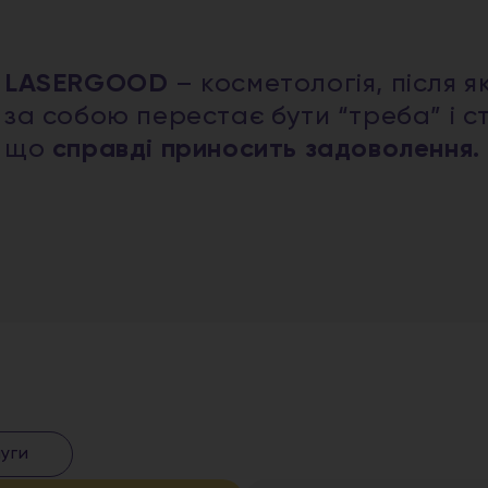
LASERGOOD
– косметологія, після я
за собою перестає бути “треба” і с
що
справді приносить задоволення.
луги