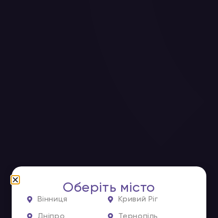
Оберіть місто
Вінниця
Кривий Ріг
Дніпро
Тернопіль