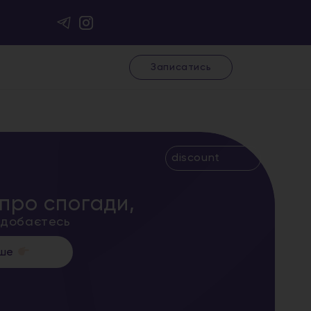
Записатись
discount
про спогади,
подобаєтесь
іше