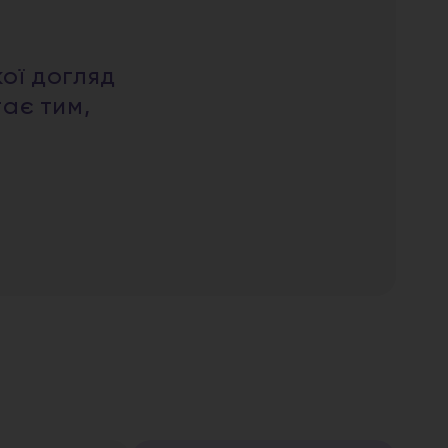
кої догляд
тає тим,