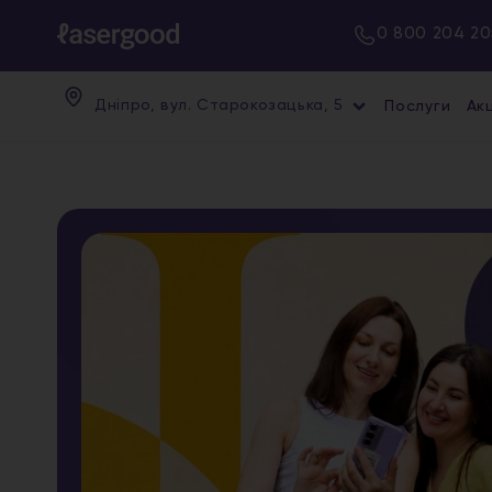
0 800 204 20
Дніпро, вул. Старокозацька, 5
Послуги
Акц