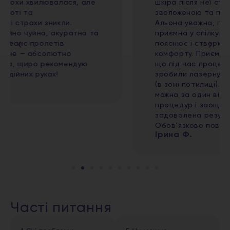
шкіра після неї стала чистою, свіжою,
зволоженою та помітно більш доглянутою.
Альона уважна, професійна та дуже
приємна у спілкуванні, все детально
пояснює і створює атмосферу повного
комфорту. Приємним бонусом стало те,
що під час процедури мені одночасно
зробили лазерну епіляцію волосся на шиї
(в зоні потилиці). Це дуже зручно, адже
можна за один візит поєднати кілька
процедур і заощадити час. Дуже
задоволена результатом і сервісом!
Обов’язково повернуся ще
Ірина Ф.
Часті питання