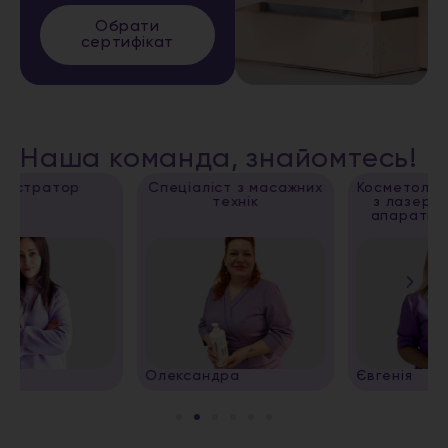
Обрати
сертифікат
Наша команда, знайомтесь!
Спеціаліст з масажних
Косметолог, спеціаліст
технік
з лазерної епіляції,
апаратних методик
Олександра
Євгенія