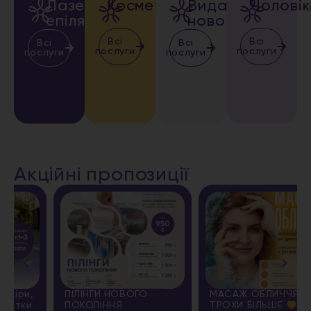
Лазерна
Косметологія
Видалення
Чолові
епіляція
новоутворень
Всі
Всі
Всі
Всі
послуги
послуги
послуги
послуги
Акційні пропозиції
ПІЛІНГИ НОВОГО
МАСАЖ ОБЛИЧЧЯ + ЩЕ
ПОКОЛІННЯ
ТРОХИ БІЛЬШЕ