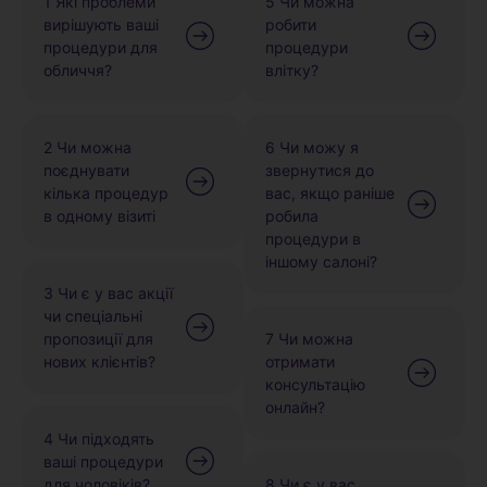
1 Які проблеми
5 Чи можна
вирішують ваші
робити
процедури для
процедури
обличчя?
влітку?
2 Чи можна
6 Чи можу я
поєднувати
звернутися до
кілька процедур
вас, якщо раніше
в одному візиті
робила
процедури в
іншому салоні?
3 Чи є у вас акції
чи спеціальні
пропозиції для
7 Чи можна
нових клієнтів?
отримати
консультацію
онлайн?
4 Чи підходять
ваші процедури
для чоловіків?
8 Чи є у вас