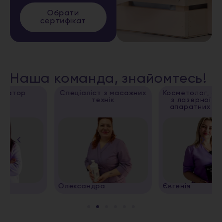
Обрати
сертифікат
Наша команда, знайомтесь!
Спеціаліст з масажних
Косметолог, спеціаліст
технік
з лазерної епіляції,
апаратних методик
Олександра
Євгенія