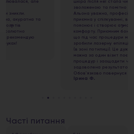
шкіра після неї стала чистою, свіжою,
зволоженою та помітно більш доглянутою.
Альона уважна, професійна та дуже
приємна у спілкуванні, все детально
пояснює і створює атмосферу повного
комфорту. Приємним бонусом стало те,
що під час процедури мені одночасно
зробили лазерну епіляцію волосся на шиї
(в зоні потилиці). Це дуже зручно, адже
можна за один візит поєднати кілька
процедур і заощадити час. Дуже
задоволена результатом і сервісом!
Обов’язково повернуся ще
Ірина Ф.
Часті питання