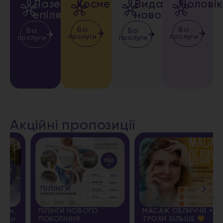
Лазерна
Косметологія
Видалення
Чолові
епіляція
новоутворень
Всі
Всі
Всі
Всі
послуги
послуги
послуги
послуги
Акційні пропозиції
ПІЛІНГИ НОВОГО
МАСАЖ ОБЛИЧЧЯ + ЩЕ
ПОКОЛІННЯ
ТРОХИ БІЛЬШЕ