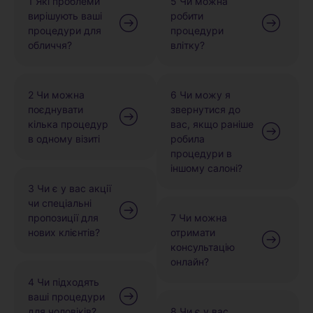
1 Які проблеми
5 Чи можна
вирішують ваші
робити
процедури для
процедури
обличчя?
влітку?
2 Чи можна
6 Чи можу я
поєднувати
звернутися до
кілька процедур
вас, якщо раніше
в одному візиті
робила
процедури в
іншому салоні?
3 Чи є у вас акції
чи спеціальні
пропозиції для
7 Чи можна
нових клієнтів?
отримати
консультацію
онлайн?
4 Чи підходять
ваші процедури
для чоловіків?
8 Чи є у вас