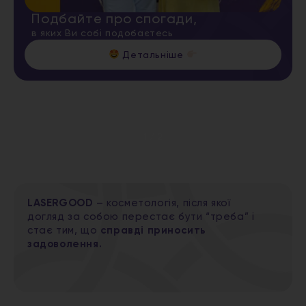
Подбайте про спогади,
в яких Ви собі подобаєтесь
Детальніше
1
/
2
LASERGOOD
– косметологія, після якої
догляд за собою перестає бути “треба” і
стає тим, що
справді приносить
задоволення.