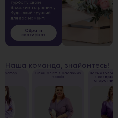
турботу своїм
близьким та рідним у
будь-який зручний
для вас момент!
Обрати
сертифікат
Наша команда, знайомтесь!
Спеціаліст з масажних
Косметолог, спеціаліст
технік
з лазерної епіляції,
апаратних методик