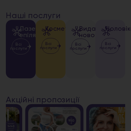
Наші послуги
Лазерна
Косметологія
Видалення
Чолові
епіляція
новоутворень
Всі
Всі
Всі
Всі
послуги
послуги
послуги
послуги
Акційні пропозиції