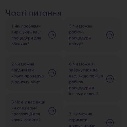
Часті питання
1 Які проблеми
5 Чи можна
вирішують ваші
робити
процедури для
процедури
обличчя?
влітку?
2 Чи можна
6 Чи можу я
поєднувати
звернутися до
кілька процедур
вас, якщо раніше
в одному візиті
робила
процедури в
іншому салоні?
3 Чи є у вас акції
чи спеціальні
пропозиції для
7 Чи можна
нових клієнтів?
отримати
консультацію