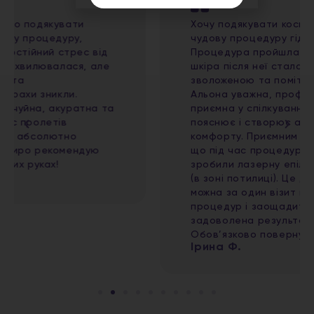
Хочу подякувати косметологу Альоні за
чудову процедуру гідропілінгу обличчя!
Процедура пройшла дуже комфортно,
шкіра після неї стала чистою, свіжою,
зволоженою та помітно більш доглянутою.
Альона уважна, професійна та дуже
приємна у спілкуванні, все детально
пояснює і створює атмосферу повного
комфорту. Приємним бонусом стало те,
що під час процедури мені одночасно
зробили лазерну епіляцію волосся на шиї
(в зоні потилиці). Це дуже зручно, адже
можна за один візит поєднати кілька
процедур і заощадити час. Дуже
задоволена результатом і сервісом!
Обов’язково повернуся ще
Ірина Ф.