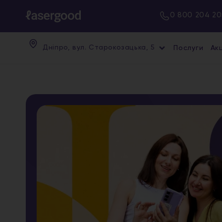
0 800 204 20
Дніпро, вул. Старокозацька, 5
Послуги
Акц