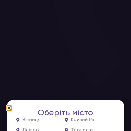
Оберіть місто
Вінниця
Кривий Ріг
Дніпро
Тернопіль