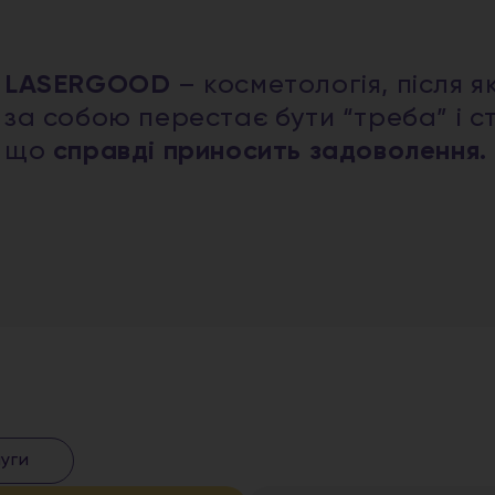
LASERGOOD
– косметологія, після я
за собою перестає бути “треба” і с
що
справді приносить задоволення.
луги