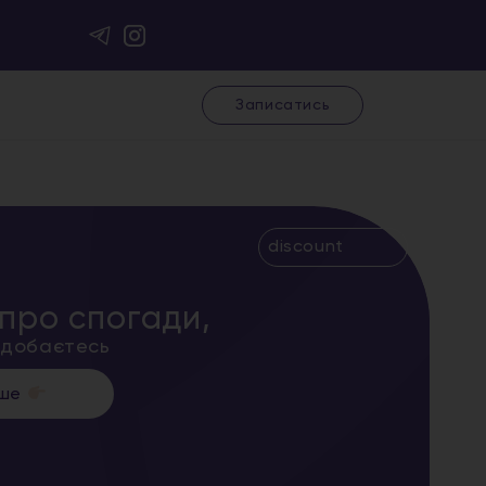
Записатись
discount
про спогади,
подобаєтесь
іше