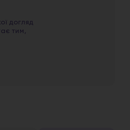
кої догляд
тає тим,