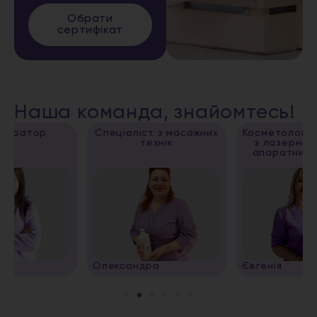
Обрати
сертифікат
Наша команда, знайомтесь!
Спеціаліст з масажних
Косметолог, спеціаліст
технік
з лазерної епіляції,
апаратних методик
Олександра
Євгенія