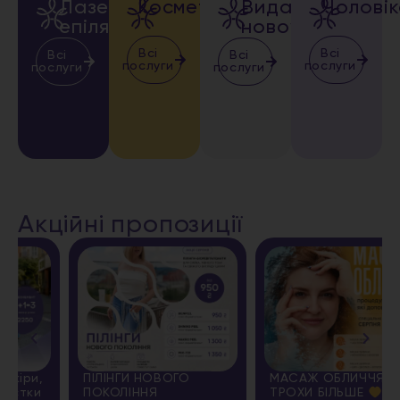
Лазерна
Косметологія
Видалення
Чолові
епіляція
новоутворень
Всі
Всі
Всі
Всі
послуги
послуги
послуги
послуги
Акційні пропозиції
ПІЛІНГИ НОВОГО
МАСАЖ ОБЛИЧЧЯ + ЩЕ
ПОКОЛІННЯ
ТРОХИ БІЛЬШЕ