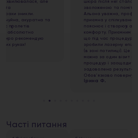
шкіра після неї стала чистою, свіжою,
зволоженою та помітно більш доглянутою.
Альона уважна, професійна та дуже
приємна у спілкуванні, все детально
пояснює і створює атмосферу повного
комфорту. Приємним бонусом стало те,
що під час процедури мені одночасно
зробили лазерну епіляцію волосся на шиї
(в зоні потилиці). Це дуже зручно, адже
можна за один візит поєднати кілька
процедур і заощадити час. Дуже
задоволена результатом і сервісом!
Обов’язково повернуся ще
Ірина Ф.
Часті питання