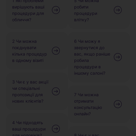
1 Які проблеми
5 Чи можна
вирішують ваші
робити
процедури для
процедури
обличчя?
влітку?
2 Чи можна
6 Чи можу я
поєднувати
звернутися до
кілька процедур
вас, якщо раніше
в одному візиті
робила
процедури в
іншому салоні?
3 Чи є у вас акції
чи спеціальні
пропозиції для
7 Чи можна
нових клієнтів?
отримати
консультацію
онлайн?
4 Чи підходять
ваші процедури
для чоловіків?
8 Чи є у вас