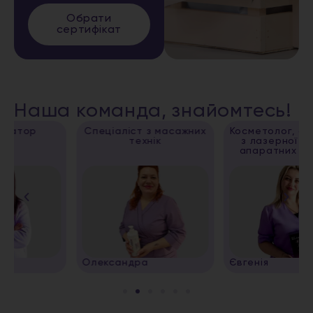
Обрати
сертифікат
Наша команда, знайомтесь!
Спеціаліст з масажних
Косметолог, спеціаліст
технік
з лазерної епіляції,
апаратних методик
Олександра
Євгенія