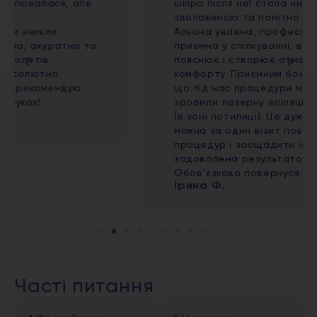
шкіра після неї стала чистою, свіжою,
зволоженою та помітно більш доглянутою.
Альона уважна, професійна та дуже
приємна у спілкуванні, все детально
пояснює і створює атмосферу повного
комфорту. Приємним бонусом стало те,
що під час процедури мені одночасно
зробили лазерну епіляцію волосся на шиї
(в зоні потилиці). Це дуже зручно, адже
можна за один візит поєднати кілька
процедур і заощадити час. Дуже
задоволена результатом і сервісом!
Обов’язково повернуся ще
Ірина Ф.
Часті питання