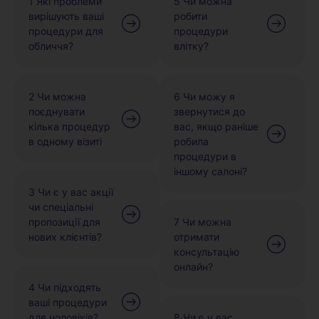
1 Які проблеми
5 Чи можна
вирішують ваші
робити
процедури для
процедури
обличчя?
влітку?
2 Чи можна
6 Чи можу я
поєднувати
звернутися до
кілька процедур
вас, якщо раніше
в одному візиті
робила
процедури в
іншому салоні?
3 Чи є у вас акції
чи спеціальні
пропозиції для
7 Чи можна
нових клієнтів?
отримати
консультацію
онлайн?
4 Чи підходять
ваші процедури
для чоловіків?
8 Чи є у вас