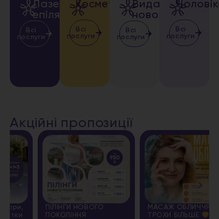
Лазерна
Косметологія
Видалення
Чолові
епіляція
новоутворень
Всі
Всі
Всі
Всі
послуги
послуги
послуги
послуги
Акційні пропозиції
ПІЛІНГИ НОВОГО
МАСАЖ ОБЛИЧЧЯ + ЩЕ
ПОКОЛІННЯ
ТРОХИ БІЛЬШЕ