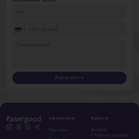
найближчим часом.
Ukraine
+380
Відправити
Інформація
Адреса
Дніпро,
Про нас
Старокозацька,