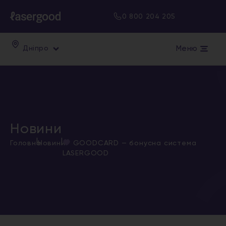
0 800 204 205
Меню
Дніпро
Новини
|
|
Головна
Новини
GOODCARD — бонусна система
LASERGOOD