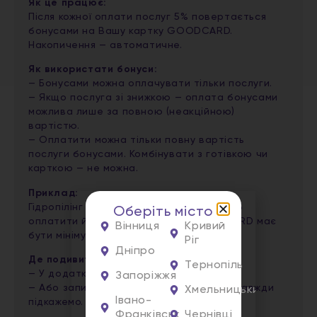
Як це працює:
Після кожної оплати послуг 5% повертається
бонусами на Вашу картку GOODCARD.
Накопичення — автоматичне.
Як використати бонуси:
— Бонусами можна оплачувати тільки послуги.
— Якщо послуга зі знижкою — оплата бонусами
можлива лише за повною (неакційною)
вартістю.
— Оплатити можна тільки повну вартість
послуги бонусами. Комбінувати з готівкою чи
карткою — не можна.
Приклад:
Гідропілінг обличчя коштує 950 грн. Щоб
Оберіть місто
оплатити його бонусами — на GOODCARD має
Вінниця
Кривий
бути мінімум 950 грн.
Ріг
Дніпро
Де подивитись баланс:
Тернопіль
— У додатку AUNIO
Запоріжжя
— Або запитайте адміністратора — ми завжди
Хмельницький
Івано-
підкажемо.
Франківськ
Чернівці