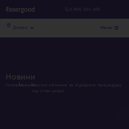
0 800 204 205
Меню
Дніпро
Новини
|
|
Головна
Новини
Чистка обличчя: як підібрати процедуру
під стан шкіри