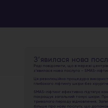
З’явилася нова посл
Раді повідомити, що в мережі центрі
з’явилася нова послуга – SMAS-ліфти
Ця революційна процедура використ
глибокого ліфтингу шкіри без хірургі
SMAS-ліфтинг ефективно підтягує ко
покращує загальний тонус шкіри. Пр
тривалого періоду відновлення. Зап
більше про нову послугу, що допомож