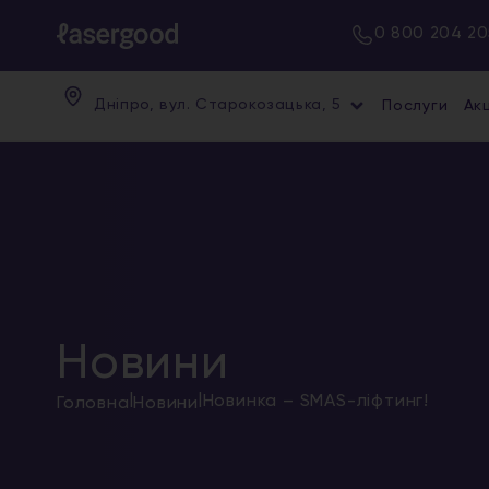
0 800 204 20
Дніпро, вул. Старокозацька, 5
Послуги
Акц
Новини
|
|
Новинка – SMAS-ліфтинг!
Головна
Новини