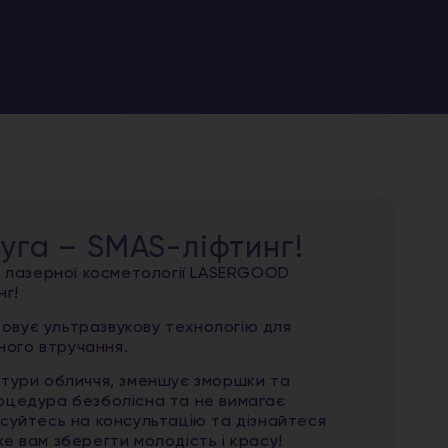
уга – SMAS-ліфтинг!
в лазерної косметології LASERGOOD
нг!
овує ультразвукову технологію для
чного втручання.
нтури обличчя, зменшує зморшки та
оцедура безболісна та не вимагає
исуйтесь на консультацію та дізнайтеся
е вам зберегти молодість і красу!