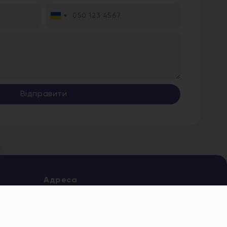
Ukraine
+380
Відправити
Адреса
Дніпро, Старокозацька, 5
* безкоштовно
0 800 204 205
Всі адреси