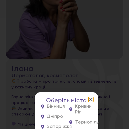
Ілона
Дерматолог, косметолог
Її робота — про точність, спокій і впевненість
у кожному кроці.
Гарна жінка, яка завжди виглядає естетично і
Оберіть місто
працює так само.
Вінниця
Кривий
Знання, досвід і спокійна манера — усе це
Ріг
створює довіру, яку відчуває кожен клієнт.
Дніпро
Тернопіль
Ми цінуємо Ілону за її уважність,
Запоріжжя