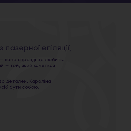
з лазерної епіляції,
 — вона справді це любить.
рій — той, який хочеться
до деталей. Кароліна
осіб бути собою.