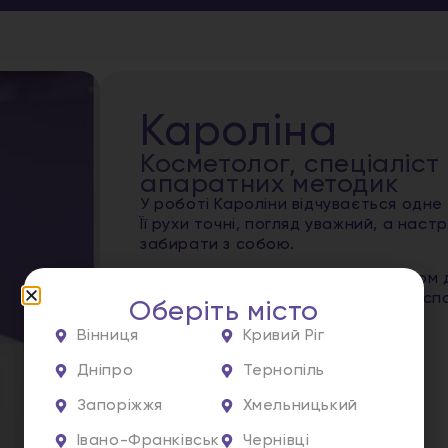
Кароліна
Косметолог, спеціаліст 
апаратних методик
У роботі Кароліни відчувається одне
Її рухи точні, погляд уважний, а наст
забирати з собою.
Молода, енергійна, з гарним смаком 
працює так, ніби це не робота, а сп
Оберіть місто
Вінниця
Кривий Ріг
Записатись
Дніпро
Тернопіль
Запоріжжя
Хмельницький
Івано-Франківськ
Чернівці