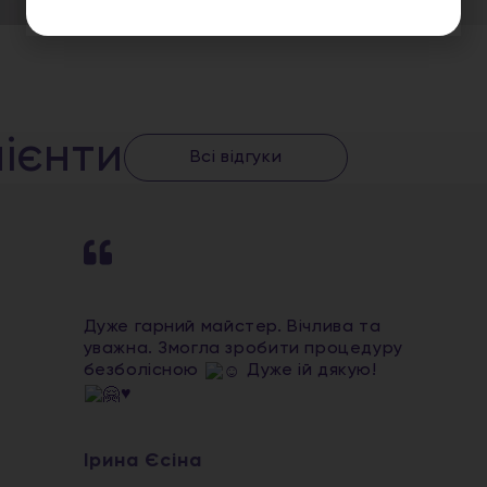
ієнти
Всі відгуки
Дуже гарний майстер. Вічлива та
уважна. Змогла зробити процедуру
безболісною
Дуже ій дякую!
♥️
Ірина Єсіна