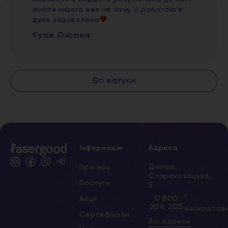
міняти іншого вже не хочу, її роботою я
дуже задоволена
Кузів Оксана
Всі відгуки
Інформація
Адреса
Дніпро,
Про нас
Старокозацька,
Послуги
5
*
0 800
Акції
204 205
безкоштов
Сертифікати
Всі адреси