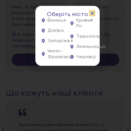
Знає, як працювати не на поверхню — а на
результат.
Оберіть місто
З нею дзеркало перестає дивувати — бо все на
Вінниця
Кривий
своїх місцях.
Ріг
Дніпро
У нашій команді це не просто експерт. Це
Тернопіль
стабільність, яка викликає довіру.
Запоріжжя
І ми справді щасливі, що вона з нами.
Хмельницький
Івано-
Франківськ
Чернівці
Записатись
Що кажуть наші клієнти
Христинка дуже хороший косметолог я
особисто з першого разу попала до неї і