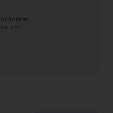
кої догляд
тає тим,