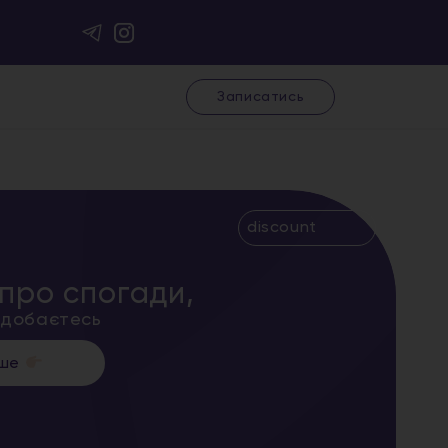
Записатись
discount
про спогади,
подобаєтесь
іше