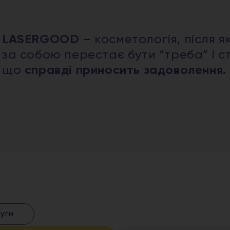
LASERGOOD
– косметологія, після я
за собою перестає бути “треба” і с
що
справді приносить задоволення.
луги