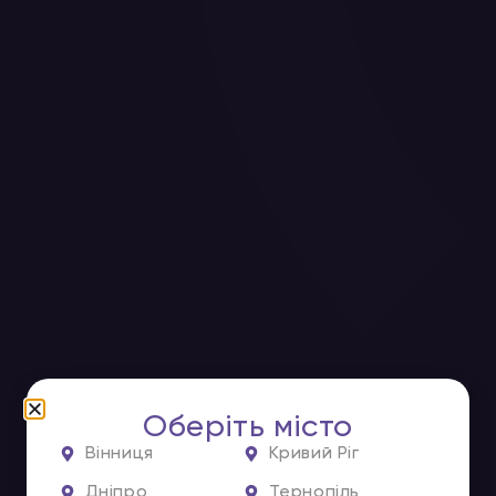
Оберіть місто
Вінниця
Кривий Ріг
Дніпро
Тернопіль