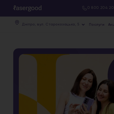
0 800 204 20
Дніпро, вул. Старокозацька, 5
Послуги
Акц