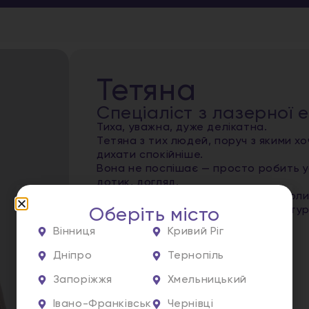
Тетяна
Спеціаліст з лазерної е
Тиха, уважна, дуже делікатна.
Тетяна з тих людей, поруч з якими хо
дихати спокійніше.
Вона не поспішає — просто робить у
дотик, догляд.
Знає, коли потрібно пояснити, а кол
У неї легкі руки й впевненість, що т
Оберіть місто
Вінниця
Кривий Ріг
Записатись
Дніпро
Тернопіль
Запоріжжя
Хмельницький
Івано-Франківськ
Чернівці