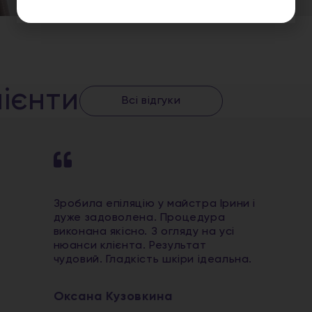
ієнти
Всі відгуки
Зробила епіляцію у майстра Ірини і
дуже задоволена. Процедура
виконана якісно. З огляду на усі
нюанси клієнта. Результат
чудовий. Гладкість шкіри ідеальна.
Оксана Кузовкина