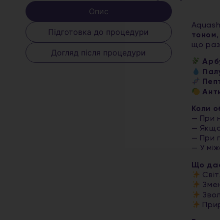
Опис
Aquash
Підготовка до процедури
тоном
що раз
Догляд після процедури
Арб
Гіа
Пеп
Ант
Коли о
— При н
— Якщо
— При 
— У мі
Що дає
Світ
Змен
Звол
Прир