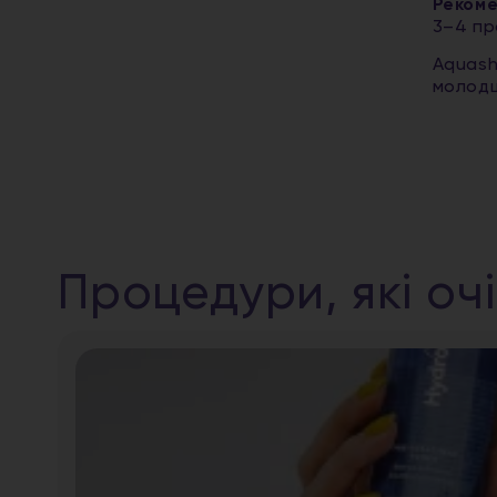
Рекоме
3–4 пр
Aquash
молодш
Процедури, які оч