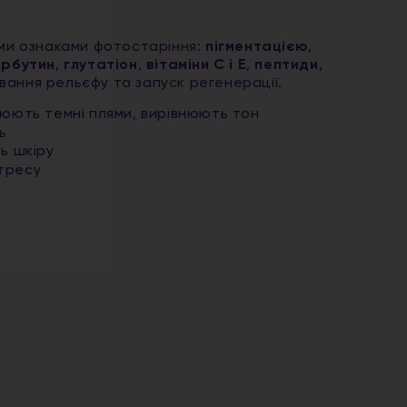
ими ознаками фотостаріння:
пігментацією
,
рбутин
,
глутатіон
,
вітаміни С і Е
,
пептиди
,
ання рельєфу та запуск регенерації.
люють темні плями, вирівнюють тон
ь
ь шкіру
тресу