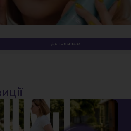
Детальніше
иції