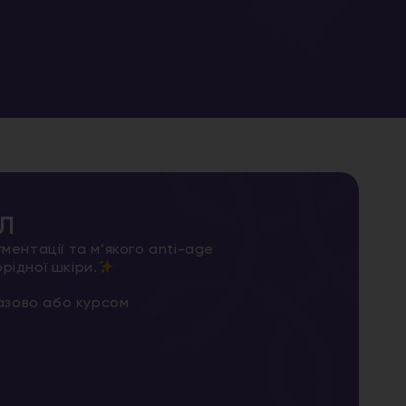
л
гментації та м’якого anti-age
рідної шкіри.
азово або курсом