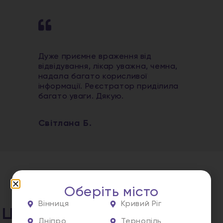
Дуже приємне враження від
відвідування, лікар уважна, чемна,
надала багато корисливої
інформації. Реєстратор приділила
багато уваги. Дякую.
Світлана Б.
Оберіть місто
Вінниця
Кривий Ріг
ція
Дніпро
Тернопіль