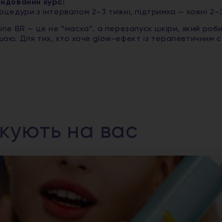
ндований курс:
оцедури з інтервалом 2–3 тижні, підтримка — кожні 2–3
ine BR — це не “маска”, а перезапуск шкіри, який робит
ою. Для тих, хто хоче glow-ефект із терапевтичним 
ікують на вас