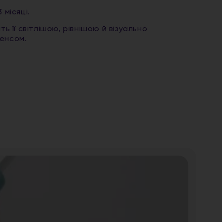
 місяці.
ь її світлішою, рівнішою й візуально
сенсом.