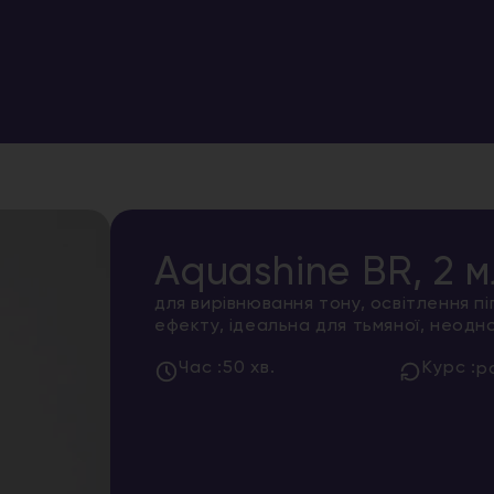
Aquashine BR, 2 м
для вирівнювання тону, освітлення пі
ефекту, ідеальна для тьмяної, неодно
Час :
50 хв.
Курс :
р