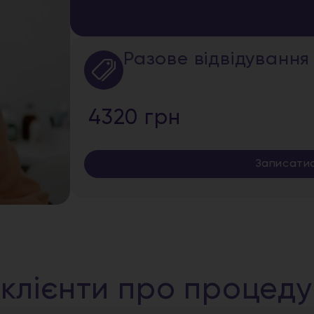
Разове відвідування
4320 грн
Записати
 клієнти про процед