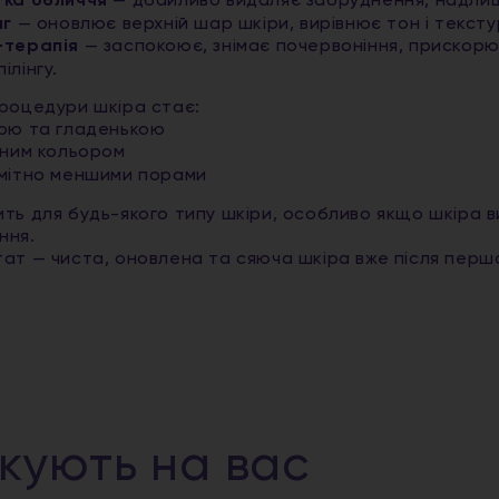
тка обличчя
— дбайливо видаляє забруднення, надлиш
нг
— оновлює верхній шар шкіри, вирівнює тон і тексту
-терапія
— заспокоює, знімає почервоніння, прискорю
ілінгу.
процедури шкіра стає:
ою та гладенькою
вним кольором
мітно меншими порами
ить для будь-якого типу шкіри, особливо якщо шкіра
ння.
тат — чиста, оновлена та сяюча шкіра вже після пер
ікують на вас