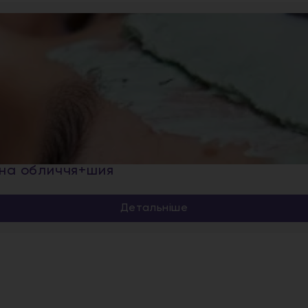
она обличчя+шия
Детальніше