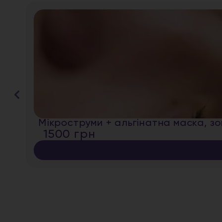
Мікроструми + альгінатна маска, з
1500 грн