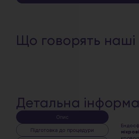
Що говорять наші
Детальна інформа
Опис
Ендосф
Підготовка до процедури
мікров
кровоо