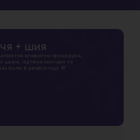
чя + шия
 делікатна апаратна процедура,
 шкіри, підтягує контури та
без болю й реабілітації