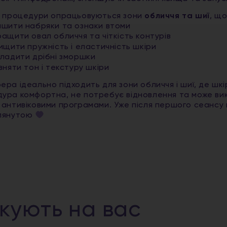
с процедури опрацьовуються зони
обличчя та шиї
, що
шити набряки та ознаки втоми
ащити овал обличчя та чіткість контурів
ищити пружність і еластичність шкіри
ладити дрібні зморшки
вняти тон і текстуру шкіри
ера ідеально підходить для зони обличчя і шиї, де шкі
ура комфортна, не потребує відновлення та може викон
 антивіковими програмами. Уже після першого сеансу 
глянутою
ікують на вас