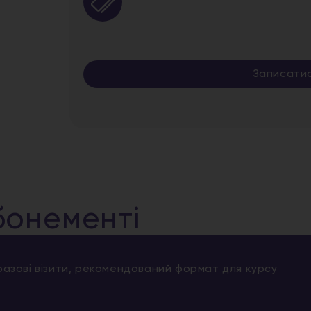
Записати
бонементі
 разові візити, рекомендований формат для курсу