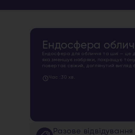
Ендосфера облич
Ендосфера для обличчя та шиї — це
яка зменшує набряки, покращує тонус
повертає свіжий, доглянутий вигляд 
Час :
30 хв.
Разове відвідування