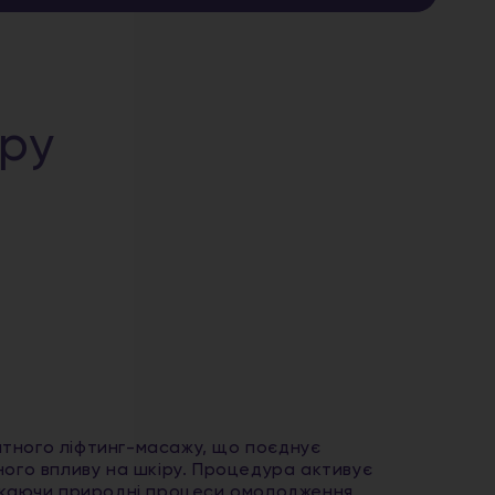
уру
атного ліфтинг-масажу, що поєднує
ого впливу на шкіру. Процедура активує
ускаючи природні процеси омолодження.