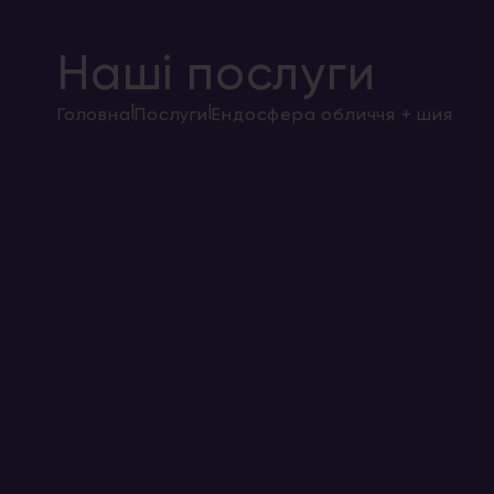
Наші послуги
|
|
Головна
Послуги
Ендосфера обличчя + шия