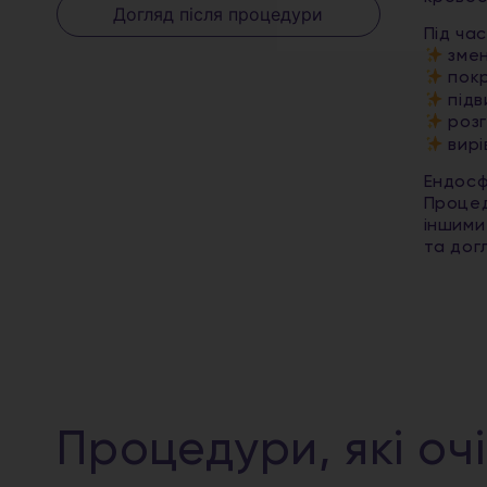
Догляд після процедури
Під ча
змен
покр
підв
розг
вирі
Ендосф
Процед
іншими
та до
Процедури, які оч