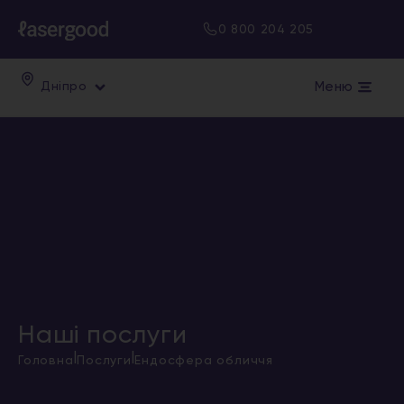
0 800 204 205
Меню
Дніпро
Наші послуги
|
|
Головна
Послуги
Ендосфера обличчя