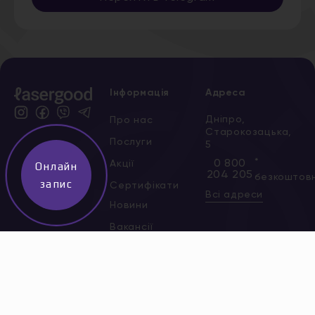
Інформація
Адреса
Дніпро,
Про нас
Старокозацька,
Послуги
5
*
0 800
Акції
Онлайн
204 205
безкоштов
запис
Сертифікати
Всі адреси
Новини
Вакансії
Контакти
Політика
конфіденційності
Договір публічної