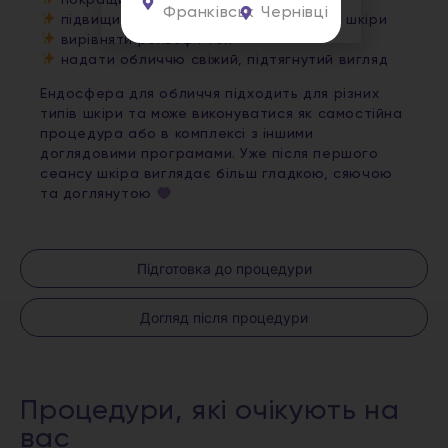
Франківськ
Чернівці
підвищити пружність та еластичність шкіри
вирівняти рельєф і тон
надати обличчю свіжий, підтягнутий вигляд
Ендосфера для обличчя підходить для різних
типів шкіри та може виконуватися як самостійна
процедура або в комплексі з іншими
доглядовими програмами. Уже після першого
сеансу шкіра виглядає більш гладкою, сяючою
та доглянутою
Підготовка до процедури
Догляд після процедури
Процедури, які очікують на
вас