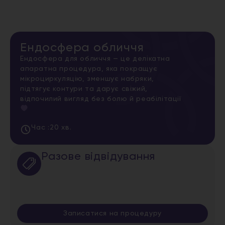
Ендосфера обличчя
Ендосфера для обличчя — це делікатна
апаратна процедура, яка покращує
мікроциркуляцію, зменшує набряки,
підтягує контури та дарує свіжий,
відпочилий вигляд без болю й реабілітації
Час :
20 хв.
Разове відвідування
Записатися на процедуру