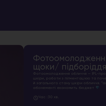
Фотоомолодження 
щоки/ підборіддя
Фотоомолодження обличчя — IPL-про
шкіри, роботи з пігментацією та по
й загального стану шкіри обличчя. *а
абонементі економить бюджет
Час :
30 хв.