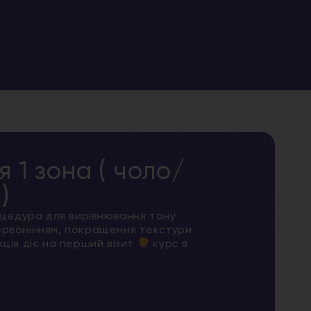
1 зона ( чоло/
)
цедура для вирівнювання тону
червонінням, покращення текстури
кція діє на перший візит
курс в