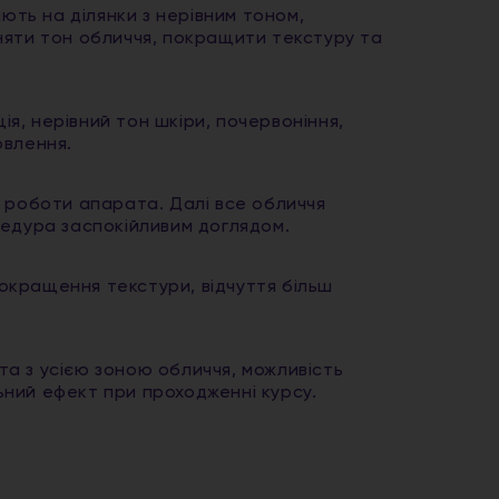
ють на ділянки з нерівним тоном,
няти тон обличчя, покращити текстуру та
, нерівний тон шкіри, почервоніння,
овлення.
 роботи апарата. Далі все обличчя
цедура заспокійливим доглядом.
покращення текстури, відчуття більш
а з усією зоною обличчя, можливість
ний ефект при проходженні курсу.