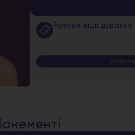
Разове відвідування
Записати
бонементі