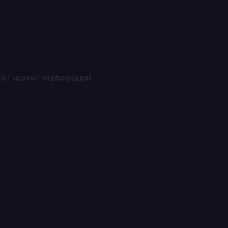
о/ щоки/ підборіддя)