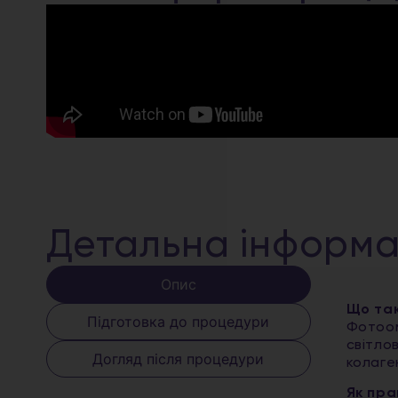
Детальна інформа
Опис
Що так
Підготовка до процедури
Фотоом
світло
Догляд після процедури
колаге
Як пра