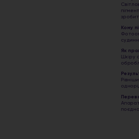
Світло
пігмен
зробит
Кому п
Фотоом
судинн
Як пр
Шкіру 
обробл
Резуль
Рівніш
однорід
Перева
Апарат
поєдна