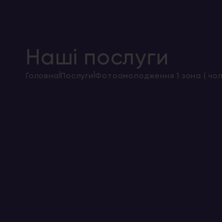
Наші послуги
|
|
Головна
Послуги
Фотоомолодження 1 зона ( чол