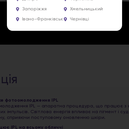
Запоріжжя
Хмельницький
Івано-Франківськ
Чернівці
ція
е фотоомолодження IPL
олодження IPL — апаратна процедура, що працює з я
вих імпульсів. Світлова енергія впливає на пігмент і с
ну, сприяючи поступовому оновленню шкіри.
цює IPL на всьому обличчі