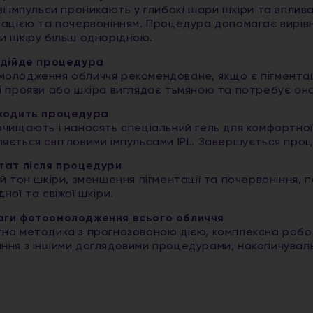
ві імпульси проникають у глибокі шари шкіри та вплива
тацією та почервонінням. Процедура допомагає вирів
и шкіру більш однорідною.
ідійде процедура
олодження обличчя рекомендоване, якщо є пігментація
і прояви або шкіра виглядає тьмяною та потребує он
оходить процедура
очищають і наносять спеціальний гель для комфортної
яється світловими імпульсами IPL. Завершується про
тат після процедури
ий тон шкіри, зменшення пігментації та почервоніння, 
ної та свіжої шкіри.
ги фотоомолодження всього обличчя
на методика з прогнозованою дією, комплексна робот
ння з іншими доглядовими процедурами, накопичуваль