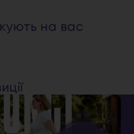
ікують на вас
иції