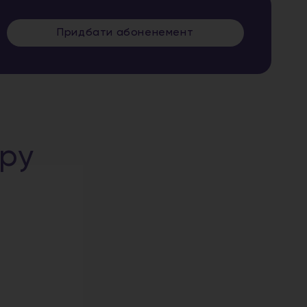
Придбати абоненемент
уру