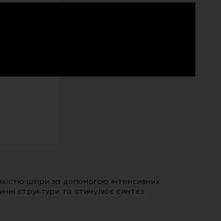
кістю шкіри за допомогою інтенсивних
удинні структури та стимулює синтез