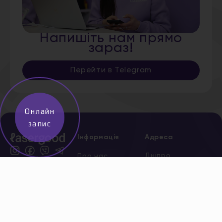
Напишіть нам прямо
зараз!
Перейти в Telegram
Онлайн
запис
Інформація
Адреса
Дніпро,
Про нас
Старокозацька,
Послуги
5
*
0 800
Акції
204 205
безкоштов
Сертифікати
Всі адреси
Новини