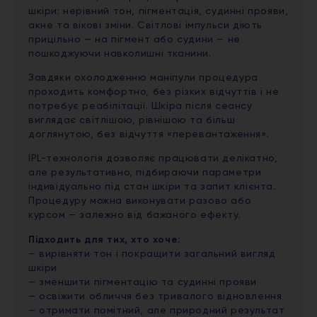
шкіри: нерівний тон, пігментація, судинні прояви,
акне та вікові зміни. Світлові імпульси діють
прицільно — на пігмент або судини — не
пошкоджуючи навколишні тканини.
Завдяки охолодженню маніпули процедура
проходить комфортно, без різких відчуттів і не
потребує реабілітації. Шкіра після сеансу
виглядає світлішою, рівнішою та більш
доглянутою, без відчуття «перевантаження».
IPL-технологія дозволяє працювати делікатно,
але результативно, підбираючи параметри
індивідуально під стан шкіри та запит клієнта.
Процедуру можна виконувати разово або
курсом — залежно від бажаного ефекту.
Підходить для тих, хто хоче:
— вирівняти тон і покращити загальний вигляд
шкіри
— зменшити пігментацію та судинні прояви
— освіжити обличчя без тривалого відновлення
— отримати помітний, але природний результат