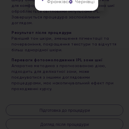
Франківськ
Чернівці
для комфортної роботи апарата. Далі зона шиї
обробляється світловими імпульсами IPL.
Завершується процедура заспокійливим
доглядом.
Результат після процедури
Рівніший тон шкіри, зменшення пігментації та
почервоніння, покращення текстури та відчуття
більш однорідної шкіри.
Переваги фотоомолодження IPL зони шиї
Апаратна методика з прогнозованою дією,
підходить для делікатної зони, може
поєднуватися з іншими доглядовими
процедурами, має накопичувальний ефект при
проходженні курсу.
Підготовка до процедури
Догляд після процедури