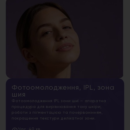
Фотоомолодження, IPL, зона
шия
Фотоомолодження IPL зони шиї — апаратна
процедура для вирівнювання тону шкіри,
роботи з пігментацією та почервонінням,
покращення текстури делікатної зони.
Час :
40 хв.