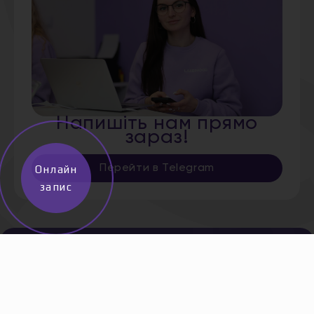
Напишіть нам прямо
зараз!
Перейти в Telegram
Онлайн
запис
Інформація
Адреса
Дніпро,
Про нас
Старокозацька,
Послуги