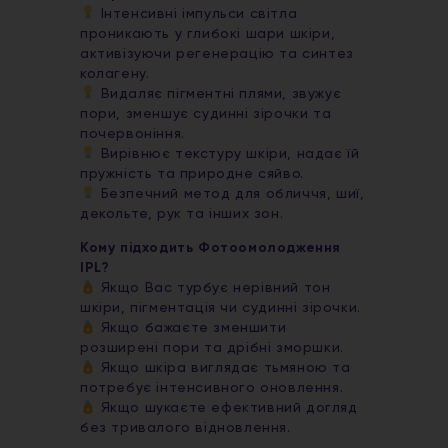
Інтенсивні імпульси світла
проникають у глибокі шари шкіри,
активізуючи регенерацію та синтез
колагену.
Видаляє пігментні плями, звужує
пори, зменшує судинні зірочки та
почервоніння.
Вирівнює текстуру шкіри, надає їй
пружність та природне сяйво.
Безпечний метод для обличчя, шиї,
декольте, рук та інших зон.
Кому підходить Фотоомолодження
IPL?
Якщо Вас турбує нерівний тон
шкіри, пігментація чи судинні зірочки.
Якщо бажаєте зменшити
розширені пори та дрібні зморшки.
Якщо шкіра виглядає тьмяною та
потребує інтенсивного оновлення.
Якщо шукаєте ефективний догляд
без тривалого відновлення.