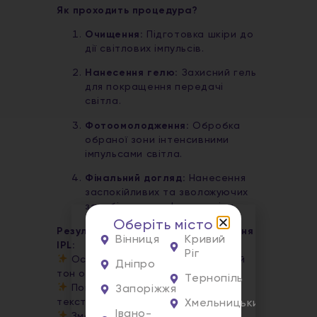
Як проходить процедура?
Очищення:
Підготовка шкіри до
дії світлових імпульсів.
Нанесення гелю:
Захисний гель
для покращення передачі
світла.
Фотоомолодження:
Обробка
обраної зони інтенсивними
імпульсами світла.
Фінальний догляд:
Нанесення
заспокійливих та зволожуючих
засобів для комфорту шкіри.
Оберіть місто
Результати після Фотоомолодження
Вінниця
Кривий
IPL:
Ріг
Освітлення пігментації та рівний
Дніпро
тон обличчя.
Тернопіль
Помітне звуження пор та гладка
Запоріжжя
текстура шкіри.
Хмельницький
Івано-
Зменшення судинних зірочок та