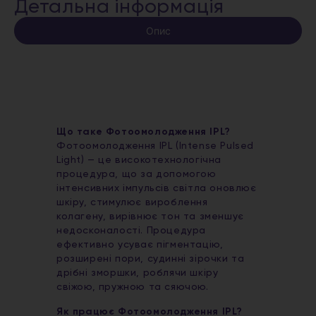
Детальна інформація
Опис
Що таке Фотоомолодження IPL?
Фотоомолодження IPL (Intense Pulsed
Light) — це високотехнологічна
процедура, що за допомогою
інтенсивних імпульсів світла оновлює
шкіру, стимулює вироблення
колагену, вирівнює тон та зменшує
недосконалості. Процедура
ефективно усуває пігментацію,
розширені пори, судинні зірочки та
дрібні зморшки, роблячи шкіру
свіжою, пружною та сяючою.
Як працює Фотоомолодження IPL?