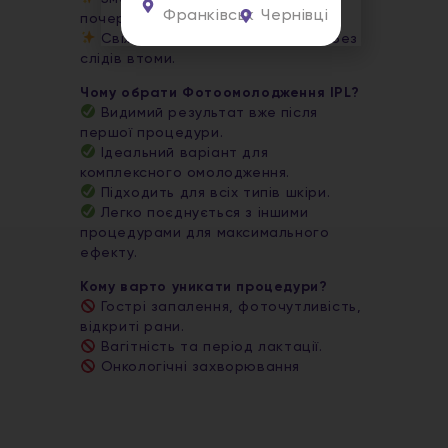
Франківськ
Чернівці
почервонінь.
Свіжа, пружна та сяюча шкіра без
слідів втоми.
Чому обрати Фотоомолодження IPL?
Видимий результат вже після
першої процедури.
Ідеальний варіант для
комплексного омолодження.
Підходить для всіх типів шкіри.
Легко поєднується з іншими
процедурами для максимального
ефекту.
Кому варто уникати процедури?
Гострі запалення, фоточутливість,
відкриті рани.
Вагітність та період лактації.
Онкологічні захворювання