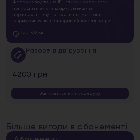
Фотоомолодження IPL стегон допомагає
покращити якість шкіри, зменшити
нерівності тону та прояви пігментації,
формуючи більш однорідний вигляд шкіри.
Час :
60 хв.
Разове відвідування
4200 грн
Записатися на процедуру
Більше вигоди в абонементі
Абонемент