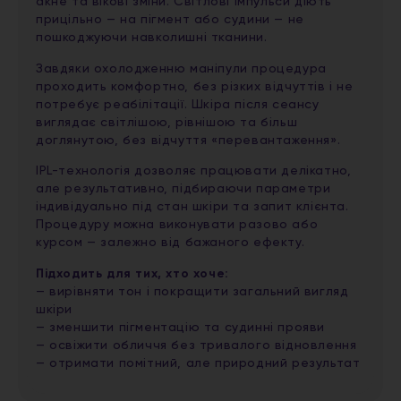
акне та вікові зміни. Світлові імпульси діють
прицільно — на пігмент або судини — не
пошкоджуючи навколишні тканини.
Завдяки охолодженню маніпули процедура
проходить комфортно, без різких відчуттів і не
потребує реабілітації. Шкіра після сеансу
виглядає світлішою, рівнішою та більш
доглянутою, без відчуття «перевантаження».
IPL-технологія дозволяє працювати делікатно,
але результативно, підбираючи параметри
індивідуально під стан шкіри та запит клієнта.
Процедуру можна виконувати разово або
курсом — залежно від бажаного ефекту.
Підходить для тих, хто хоче:
— вирівняти тон і покращити загальний вигляд
шкіри
— зменшити пігментацію та судинні прояви
— освіжити обличчя без тривалого відновлення
— отримати помітний, але природний результат