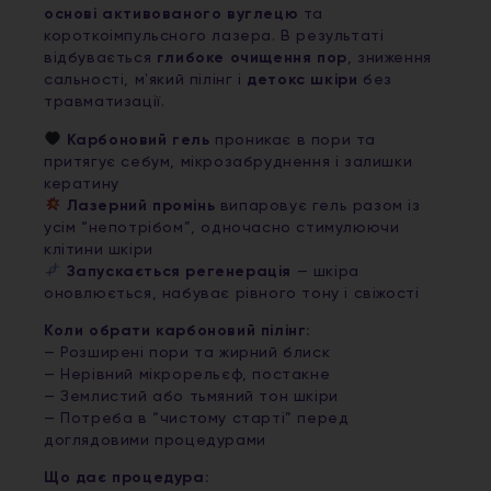
основі активованого вуглецю
та
короткоімпульсного лазера. В результаті
відбувається
глибоке очищення пор
, зниження
сальності, мʼякий пілінг і
детокс шкіри
без
травматизації.
Карбоновий гель
проникає в пори та
притягує себум, мікрозабруднення і залишки
кератину
Лазерний промінь
випаровує гель разом із
усім “непотрібом”, одночасно стимулюючи
клітини шкіри
Запускається регенерація
— шкіра
оновлюється, набуває рівного тону і свіжості
Коли обрати карбоновий пілінг:
— Розширені пори та жирний блиск
— Нерівний мікрорельєф, постакне
— Землистий або тьмяний тон шкіри
— Потреба в “чистому старті” перед
доглядовими процедурами
Що дає процедура: