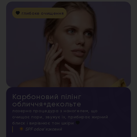
глибоке очищення
Карбоновий пілінг
обличчя+декольте
лазерна процедура з наногелем, що
очищає пори, звужує їх, прибирає жирний
блиск і вирівнює тон шкіри
SPF обов’язковий