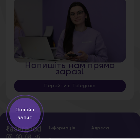
Напишіть нам прямо
зараз!
Перейти в Telegram
Онлайн
запис
Інформація
Адреса
Дніпро,