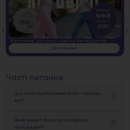
Відпочинок для шкіри, навість без відпустки
Детальніше
Часті питання
Що таке карбоновий пілінг і навіщо
він?
Який ефект буде після першої
процедури?