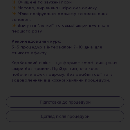
Очищені та звужені пори
Матова, вирівняна шкіра без блиску
Мʼяке полірування рельєфу та зменшення
запалень
Відчуття “легкої” та свіжої шкіри вже після
першого разу
Рекомендований курс:
3–5 процедур з інтервалом 7–10 днів для
стійкого ефекту.
Карбоновий пілінг — це формат smart-очищення
шкіри без травми. Підійде тим, хто хоче
побачити ефект одразу, без реабілітації та із
задоволенням від кожної хвилини процедури.
Підготовка до процедури
Догляд після процедури