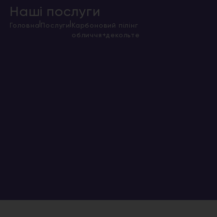
Наші послуги
|
|
Головна
Послуги
Карбоновий пілінг
обличчя+декольте