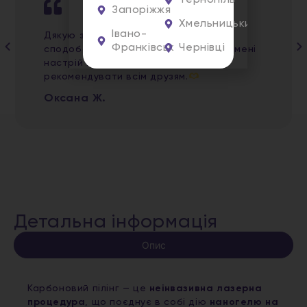
Тернопіль
Запоріжжя
Хмельницький
Івано-
Дякую за ваші «золоті руки». Дуже
Франківськ
Чернівці
сподобалась процедура. Ви підняли мені
настрій на цілий день. Буду
рекомендувати всім друзям.
Оксана Ж.
Детальна інформація
Опис
Карбоновий пілінг — це
неінвазивна лазерна
процедура
, що поєднує в собі дію
наногелю на