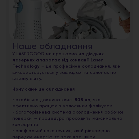
Наше обладнання
У LASERGOOD ми працюємо
на діодних
лазерних апаратах від компанії Laser
Technology
— це професійне обладнання, яке
використовується у закладах та салонах по
всьому світу.
Чому саме це обладнання
• стабільна довжина хвилі
808 нм
, яка
ефективно працює з волосяним фолікулом
• багаторівнева система охолодження робочої
поверхні — процедура проходить максимально
комфортно
• сапфіровий наконечник, який рівномірно
передає енергію та захищає шкіру