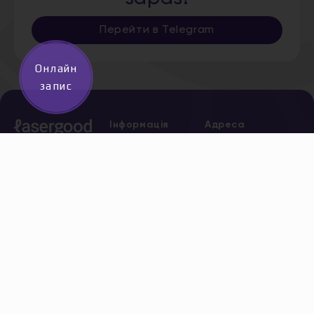
Перейти в Telegram
Онлайн
запис
Інформація
Адреса
Дніпро,
Про нас
Старокозацька,
Послуги
5
*
0 800
Акції
204 205
безкоштов
Сертифікати
Всі адреси
Новини
Вакансії
Контакти
Політика
конфіденційності