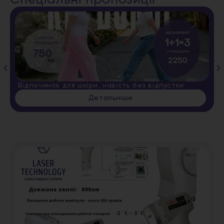
Спеціальні пропозиції
Відпочинок для шкіри, навість без відпустки
Детальніше