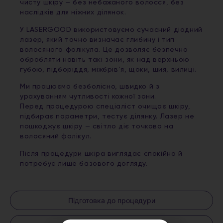
чисту шкіру — без небажаного волосся, без
наслідків для ніжних ділянок.
У LASERGOOD використовуємо сучасний діодний
лазер, який точно визначає глибину і тип
волосяного фолікула. Це дозволяє безпечно
обробляти навіть такі зони, як над верхньою
губою, підборіддя, міжбрів’я, щоки, шия, вилиці.
Ми працюємо безболісно, швидко й з
урахуванням чутливості кожної зони.
Перед процедурою спеціаліст очищає шкіру,
підбирає параметри, тестує ділянку. Лазер не
пошкоджує шкіру — світло діє точково на
волосяний фолікул.
Після процедури шкіра виглядає спокійно й
потребує лише базового догляду.
Підготовка до процедури