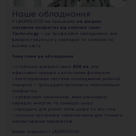
Наше обладнання
У LASERGOOD ми працюємо
на діодних
лазерних апаратах від компанії Laser
Technology
— це професійне обладнання, яке
використовується у закладах та салонах по
всьому світу.
Чому саме це обладнання
• стабільна довжина хвилі
808 нм
, яка
ефективно працює з волосяним фолікулом
• багаторівнева система охолодження робочої
поверхні — процедура проходить максимально
комфортно
• сапфіровий наконечник, який рівномірно
передає енергію та захищає шкіру
• підходить для різних типів шкіри та зон тіла
• сучасне програмне забезпечення для точного
налаштування параметрів
Кожен спеціаліст LASERGOOD