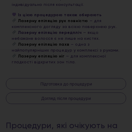
індивідуально після консультації.
Із цією процедурою також обирають
Лазерну епіляцію рук повністю
— для
комплексного догляду за всією поверхнею рук.
Лазерну епіляцію передпліч
— якщо
небажане волосся є не лише на кистях.
Лазерну епіляцію пахв
— одна з
найпопулярніших процедур у комплексі з руками.
Лазерну епіляцію ніг
— для комплексної
гладкості відкритих зон тіла.
Підготовка до процедури
Догляд після процедури
Процедури, які очікують на