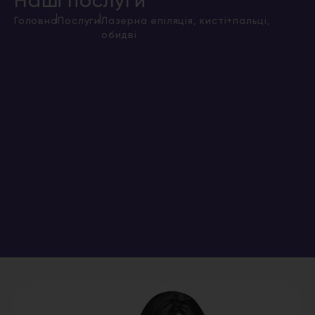
Наші послуги
|
|
Головна
Послуги
Лазерна епіляція, кисті+пальці,
обидві