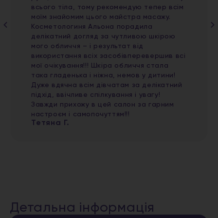
всього тіла, тому рекомендую тепер всім
моїм знайомим цього майстра масажу.
Косметологиня Альона порадила
делікатний догляд за чутливою шкірою
мого обличчя – і результат від
використання всіх засобівперевершив всі
мої очікування!!! Шкіра обличчя стала
така гладенька і ніжна, немов у дитини!
Дуже вдячна всім дівчатам за делікатний
підхід, ввічливе спілкування і увагу!
Завжди прихожу в цей салон за гарним
настроєм і самопочуттям!!!
Тетяна Г.
Детальна інформація