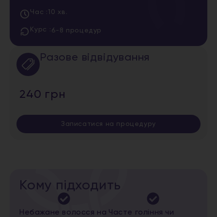
Час :
10 хв.
Курс :
6-8 процедур
Разове відвідування
240 грн
Записатися на процедуру
Кому підходить
Небажане волосся на
Часте гоління чи