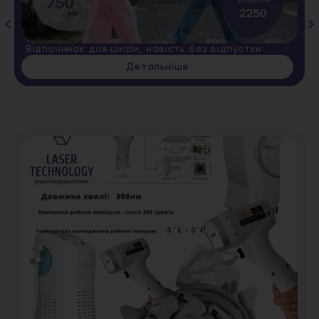
Відпочинок для шкіри, навість без відпустки
Детальніше