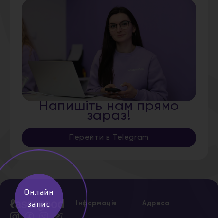
Напишіть нам прямо
зараз!
Перейти в Telegram
Онлайн
Інформація
Адреса
запис