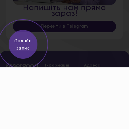
Напишіть нам прямо
зараз!
Перейти в Telegram
Онлайн
запис
Інформація
Адреса
Дніпро,
Про нас
Старокозацька,
Послуги
5
*
0 800
Акції
204 205
безкоштов
Сертифікати
Всі адреси
Новини
Вакансії