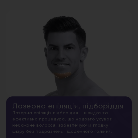
Лазерна епіляція, підборіддя
Лазерна епіляція підборіддя — швидка та
ефективна процедура, що надовго усуває
небажане волосся, забезпечуючи гладку
шкіру без подразнень і щоденного гоління.