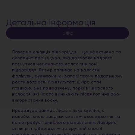
Детальна інформація
Опис
Лазерна епіляція підборіддя — це ефективна та
безпечна процедура, яка дозволяє надовго
позбутися небажаного волосся в зоні
підборіддя. Лазер впливає на волосяні
фолікули, руйнуючи їх і запобігаючи подальшому
росту волосся. У результаті шкіра стає
гладкою, без подразнень, порізів і врослого
волосся, які часто виникають після гоління або
використання воску.
Процедура займає лише кілька хвилин, є
малоболісною завдяки системі охолодження та
не потребує тривалого відновлення. Лазерна
епіляція підборіддя — це зручний спосіб
підтримувати доглянутий вигляд, заощаджуючи