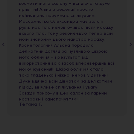
косметичного салону – всі дівчата дуже
привітні! Аліна з рецепції просто
неймовірно приємна в спілкуванні.
Массажистка Олександра має золоті
руки, моє тіло немов оживає після масажу
всього тіла, тому рекомендую тепер всім
моїм знайомим цього майстра масажу.
Косметологиня Альона порадила
делікатний догляд за чутливою шкірою
мого обличчя – і результат від
використання всіх засобівперевершив всі
мої очікування!!! Шкіра обличчя стала
така гладенька і ніжна, немов у дитини!
Дуже вдячна всім дівчатам за делікатний
підхід, ввічливе спілкування і увагу!
Завжди прихожу в цей салон за гарним
настроєм і самопочуттям!!!
Тетяна Г.