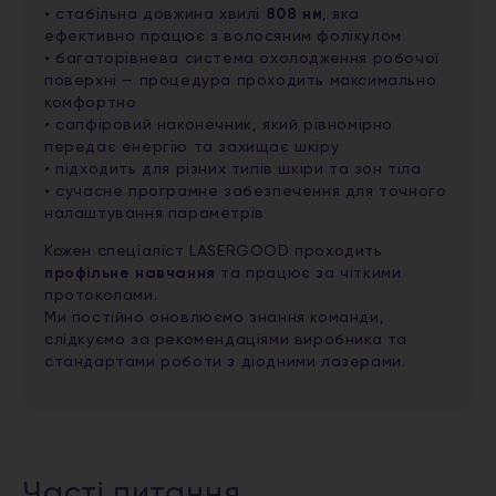
• стабільна довжина хвилі
808 нм
, яка
ефективно працює з волосяним фолікулом
• багаторівнева система охолодження робочої
поверхні — процедура проходить максимально
комфортно
• сапфіровий наконечник, який рівномірно
передає енергію та захищає шкіру
• підходить для різних типів шкіри та зон тіла
• сучасне програмне забезпечення для точного
налаштування параметрів
Кожен спеціаліст LASERGOOD проходить
профільне навчання
та працює за чіткими
протоколами.
Ми постійно оновлюємо знання команди,
слідкуємо за рекомендаціями виробника та
стандартами роботи з діодними лазерами.
Часті питання