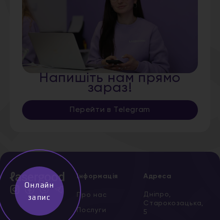
Напишіть нам прямо
зараз!
Перейти в Telegram
Інформація
Адреса
Онлайн
Дніпро,
Про нас
запис
Старокозацька,
Послуги
5