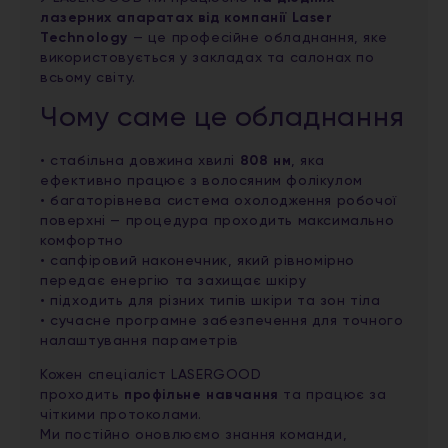
лазерних апаратах від компанії Laser
Technology
— це професійне обладнання, яке
використовується у закладах та салонах по
всьому світу.
Чому саме це обладнання
• стабільна довжина хвилі
808 нм
, яка
ефективно працює з волосяним фолікулом
• багаторівнева система охолодження робочої
поверхні — процедура проходить максимально
комфортно
• сапфіровий наконечник, який рівномірно
передає енергію та захищає шкіру
• підходить для різних типів шкіри та зон тіла
• сучасне програмне забезпечення для точного
налаштування параметрів
Кожен спеціаліст LASERGOOD
проходить
профільне навчання
та працює за
чіткими протоколами.
Ми постійно оновлюємо знання команди,