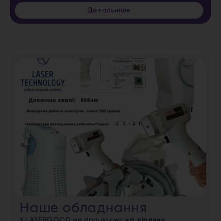
Детальніше
Наше обладнання
У LASERGOOD ми працюємо
на діодних