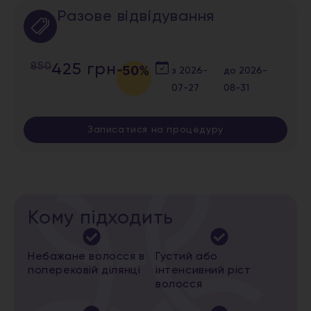
Разове відвідування
850
425 грн
-50%
з
2026-
до
2026-
07-27
08-31
Записатися на процедуру
Кому підходить
Небажане волосся в
Густий або
поперековій ділянці
інтенсивний ріст
волосся