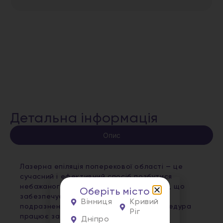
Детальна інформація
Опис
Лазерна епіляція поперекової області — це
сучасний і ефективний спосіб позбутися
небажаного волосся в поперековій зоні, що
Оберіть місто
забезпечує тривалий результат без
Вінниця
Кривий
подразнень чи врослого волосся. Процедура
Ріг
працює за принципом точного впливу
Дніпро