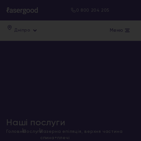
0 800 204 205
Меню
Дніпро
Наші послуги
|
|
Головна
Послуги
Лазерна епіляція, верхня частина
спина+плечі