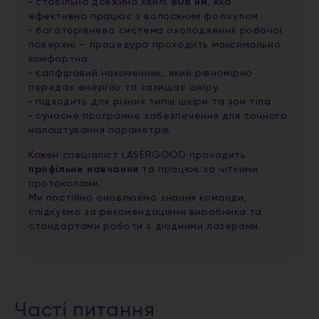
• стабільна довжина хвилі
808 нм
, яка
ефективно працює з волосяним фолікулом
• багаторівнева система охолодження робочої
поверхні — процедура проходить максимально
комфортно
• сапфіровий наконечник, який рівномірно
передає енергію та захищає шкіру
• підходить для різних типів шкіри та зон тіла
• сучасне програмне забезпечення для точного
налаштування параметрів
Кожен спеціаліст LASERGOOD проходить
профільне навчання
та працює за чіткими
протоколами.
Ми постійно оновлюємо знання команди,
слідкуємо за рекомендаціями виробника та
стандартами роботи з діодними лазерами.
Часті питання