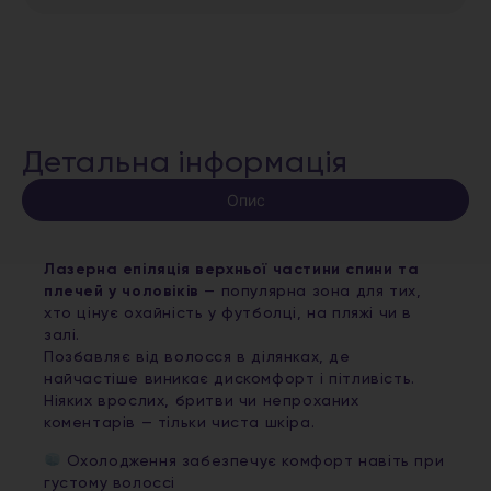
Детальна інформація
Опис
Лазерна епіляція верхньої частини спини та
плечей у чоловіків
— популярна зона для тих,
хто цінує охайність у футболці, на пляжі чи в
залі.
Позбавляє від волосся в ділянках, де
найчастіше виникає дискомфорт і пітливість.
Ніяких врослих, бритви чи непроханих
коментарів — тільки чиста шкіра.
Охолодження забезпечує комфорт навіть при
густому волоссі