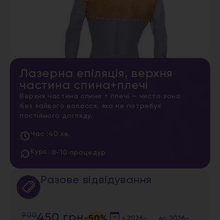
Лазерна епіляція, верхня
частина спина+плечі
Верхня частина спини + плечі — чиста зона
без зайвого волосся, яка не потребує
постійного догляду.
Час :
40 хв.
Курс :
8-10 процедур
Разове відвідування
900
450 грн
-50%
з
2026-
до
2026-