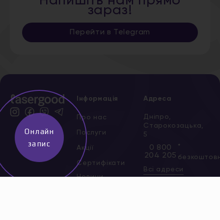
Напишіть нам прямо
зараз!
Перейти в Telegram
Інформація
Адреса
Дніпро,
Про нас
Старокозацька,
Онлайн
Послуги
5
запис
*
0 800
Акції
204 205
безкоштов
Сертифікати
Всі адреси
Новини
Вакансії
Контакти