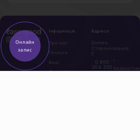
Інформація
Адреса
Онлайн
Дніпро,
Про нас
Старокозацька,
запис
Послуги
5
*
0 800
Акції
204 205
безкоштов
Сертифікати
Всі адреси
Новини
Вакансії
Контакти
Політика
конфіденційності
Договір публічної
оферти