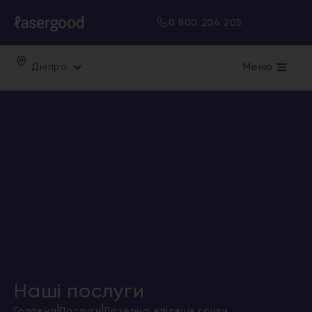
0 800 204 205
Меню
Дніпро
Наші послуги
|
|
Головна
Послуги
Лазерна епіляція,груди