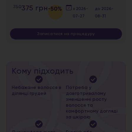
750
375 грн
-50%
з
2026-
до
2026-
07-27
08-31
Записатися на процедуру
Кому підходить
Небажане волосся в
Потреба у
ділянці грудей
довготривалому
зменшенні росту
волосся та
комфортному догляді
за шкірою