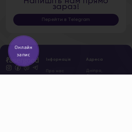
Напишіть нам прямо
зараз!
Перейти в Telegram
Онлайн
запис
Інформація
Адреса
Дніпро,
Про нас
Старокозацька,
Послуги
5
*
0 800
Акції
204 205
безкоштов
Сертифікати
Всі адреси
Новини
Вакансії
Контакти