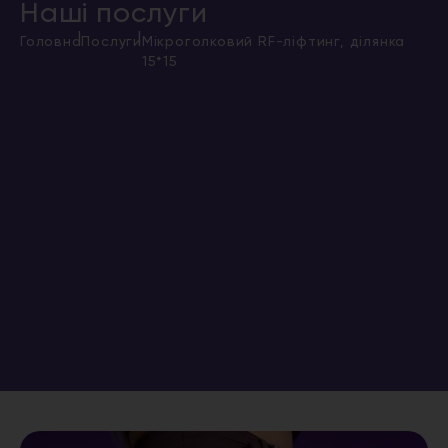
Наші послуги
|
|
Головна
Послуги
Мікроголковий RF-ліфтинг, ділянка
15*15