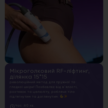
Мікроголковий RF-ліфтинг,
ділянка 15*15
революційний метод для пружної та
гладкої шкіри! Позбавляє від в’ялості,
розтяжок та целюліту, роблячи тіло
підтягнутим та доглянутим.
Час :
60 хв.