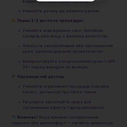
водою без агресивних засобів.
Уникайте дотику до обличчя руками.
Перші 2-3 дні після процедури:
Уникайте відвідування саун, басейнів,
соляріїв або місць з високою вологістю.
Наносьте заспокійливий або зволожуючий
крем, рекомендований косметологом.
Використовуйте сонцезахисний крем із SPF
30+ перед виходом на вулицю.
Підтримуючий догляд:
Уникайте агресивних процедур (скрабів,
кислот, ретинолу) протягом тижня.
Регулярно зволожуйте шкіру для
підтримання ефекту гідродермабразії.
Важливо!
Якщо виникає почервоніння,
лущення або дискомфорт — негайно зверніться