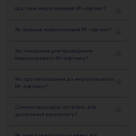
Що таке мікроголковий RF-ліфтинг?
Як працює мікроголковий RF-ліфтинг?
Які показання для проведення
мікроголкового RF-ліфтингу?
Які протипоказання до мікроголкового
RF-ліфтингу?
Скільки процедур потрібно для
досягнення результату?
Як довго зберігається ефект від