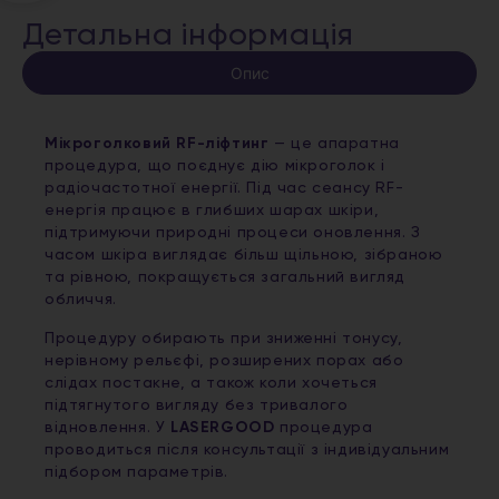
Детальна інформація
Опис
Мікроголковий RF-ліфтинг
— це апаратна
процедура, що поєднує дію мікроголок і
радіочастотної енергії. Під час сеансу RF-
енергія працює в глибших шарах шкіри,
підтримуючи природні процеси оновлення. З
часом шкіра виглядає більш щільною, зібраною
та рівною, покращується загальний вигляд
обличчя.
Процедуру обирають при зниженні тонусу,
нерівному рельєфі, розширених порах або
слідах постакне, а також коли хочеться
підтягнутого вигляду без тривалого
відновлення. У
LASERGOOD
процедура
проводиться після консультації з індивідуальним
підбором параметрів.