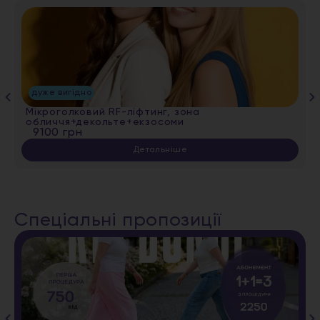
дуже вигідно
Мікроголковий RF-ліфтинг, зона
обличчя+декольте+екзосоми
9100 грн
Детальніше
Спеціальні пропозиції