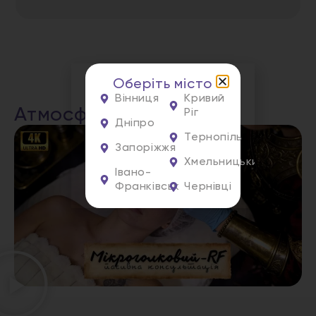
Оберіть місто
Вінниця
Кривий
Атмосфера процедури
Ріг
Дніпро
Тернопіль
Запоріжжя
Хмельницький
Івано-
Франківськ
Чернівці