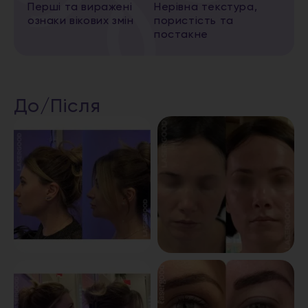
Перші та виражені
Нерівна текстура,
ознаки вікових змін
пористість та
постакне
До/Після