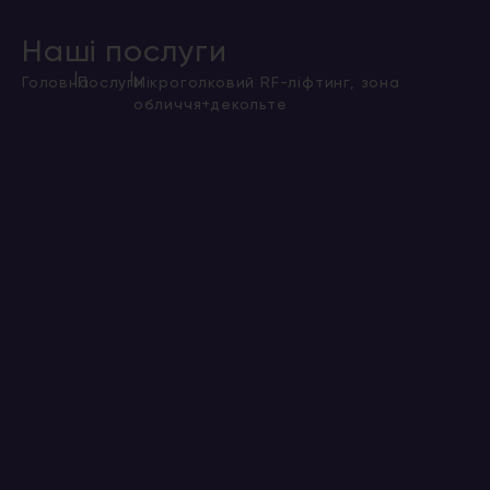
Наші послуги
|
|
Головна
Послуги
Мікроголковий RF-ліфтинг, зона
обличчя+декольте