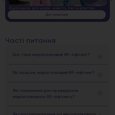
Відпочинок для шкіри, навість без відпустки
Детальніше
Часті питання
Що таке мікроголковий RF-ліфтинг?
Як працює мікроголковий RF-ліфтинг?
Які показання для проведення
мікроголкового RF-ліфтингу?
Які протипоказання до мікроголкового