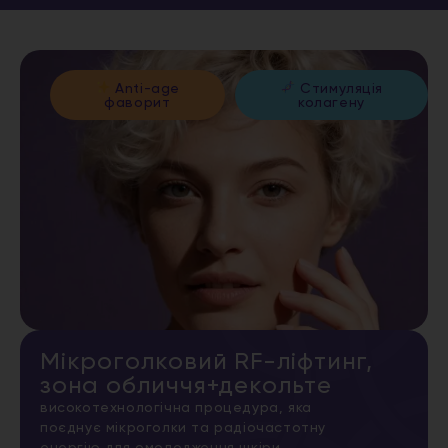
Anti-age
Стимуляція
фаворит
колагену
Мікроголковий RF-ліфтинг,
зона обличчя+декольте
високотехнологічна процедура, яка
поєднує мікроголки та радіочастотну