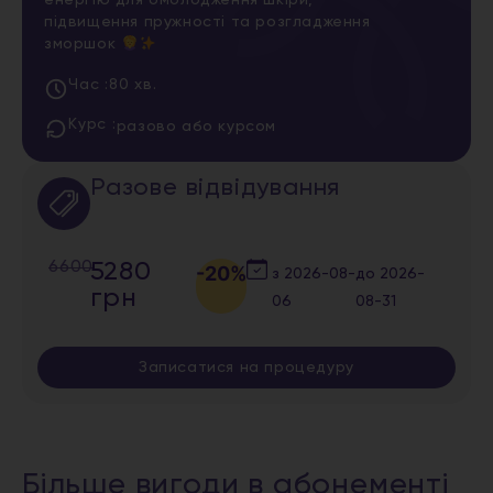
енергію для омолодження шкіри,
підвищення пружності та розгладження
зморшок
Час :
80 хв.
Курс :
разово або курсом
Разове відвідування
6600
5280
-20%
з
2026-08-
до
2026-
грн
06
08-31
Записатися на процедуру
Більше вигоди в абонементі