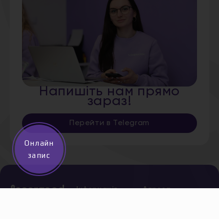
Напишіть нам прямо
зараз!
Перейти в Telegram
Онлайн
запис
Інформація
Адреса
Дніпро,
Про нас
Старокозацька,