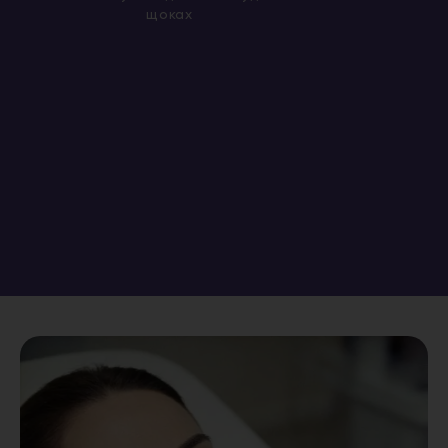
щоках