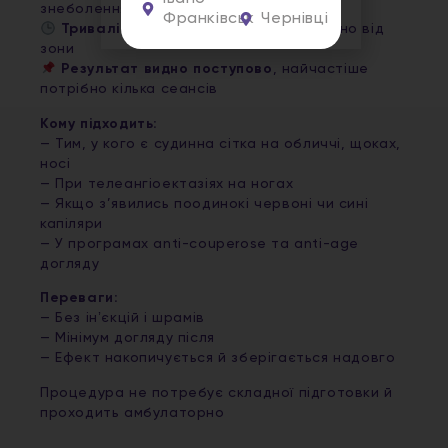
знеболення
Франківськ
Чернівці
Тривалість сеансу
— 15–30 хв, залежно від
зони
Результат видно поступово
, найчастіше
потрібно кілька сеансів
Кому підходить:
— Тим, у кого є судинна сітка на обличчі, щоках,
носі
— При телеангіоектазіях на ногах
— Якщо з’явились поодинокі червоні чи сині
капіляри
— У програмах anti-couperose та anti-age
догляду
Переваги:
— Без інʼєкцій і шрамів
— Мінімум догляду після
— Ефект накопичується й зберігається надовго
Процедура не потребує складної підготовки й
проходить амбулаторно