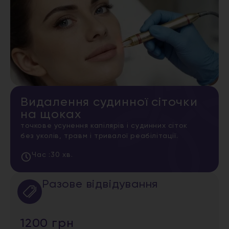
Видалення судинної сіточки
на щоках
точкове усунення капілярів і судинних сіток
без уколів, травм і тривалої реабілітації.
Час :
30 хв.
Разове відвідування
1200 грн