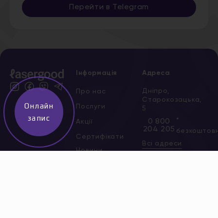
Перейти в Telegram
Інформація
Адреса
Дніпро,
Про нас
Старокозацька,
Онлайн
Послуги
5
запис
*
0 800
Акції
204 205
безкоштов
Сертифікати
Всі адреси
Новини
Вакансії
Контакти
Політика
конфіденційності