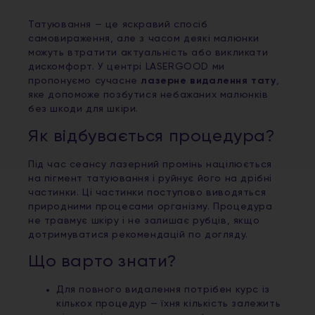
Татуювання — це яскравий спосіб
самовираження, але з часом деякі малюнки
можуть втратити актуальність або викликати
дискомфорт. У центрі LASERGOOD ми
пропонуємо сучасне
лазерне видалення тату
,
яке допоможе позбутися небажаних малюнків
без шкоди для шкіри.
Як відбувається процедура?
Під час сеансу лазерний промінь націлюється
на пігмент татуювання і руйнує його на дрібні
частинки. Ці частинки поступово виводяться
природними процесами організму. Процедура
не травмує шкіру і не залишає рубців, якщо
дотримуватися рекомендацій по догляду.
Що варто знати?
Для повного видалення потрібен курс із
кількох процедур — їхня кількість залежить