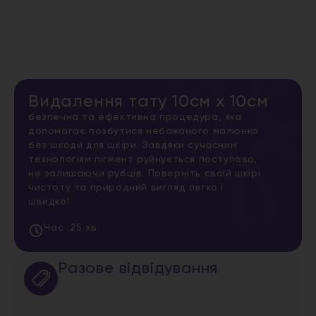
Видалення тату 10см х 10см
безпечна та ефективна процедура, яка
допомагає позбутися небажаного малюнка
без шкоди для шкіри. Завдяки сучасним
технологіям пігмент руйнується поступово,
не залишаючи рубців. Поверніть своїй шкірі
чистоту та природний вигляд легко і
швидко!
Час :
25 хв.
Разове відвідування