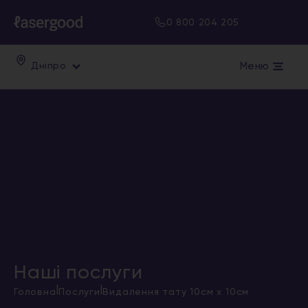
0 800 204 205
Меню
Дніпро
Наші послуги
|
|
Головна
Послуги
Видалення тату 10см х 10см