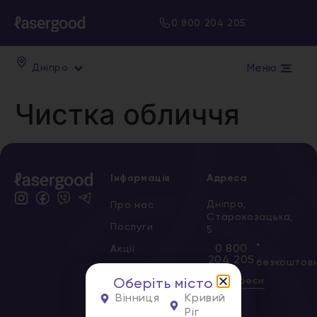
0 800 204 205
Меню
Дніпро
Чистка обличчя
Інформація
Адреса
Дніпро,
Про нас
Старокозацька,
Послуги
5
*
0 800
Акції
204 205
безкоштов
Сертифікати
Всі адреси
Оберіть місто
Новини
Вінниця
Кривий
Ріг
Вакансії