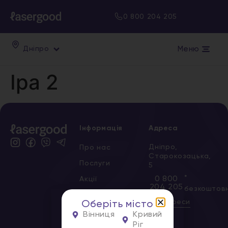
0 800 204 205
Меню
Дніпро
Іра 2
Інформація
Адреса
Дніпро,
Про нас
Старокозацька,
Послуги
5
*
0 800
Акції
204 205
безкоштов
Сертифікати
Всі адреси
Оберіть місто
Новини
Вінниця
Кривий
Ріг
Вакансії