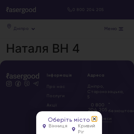
0 800 204 205
Меню
Дніпро
Наталя ВН 4
Інформація
Адреса
Дніпро,
Про нас
Старокозацька,
Послуги
5
*
0 800
Акції
204 205
безкоштов
Сертифікати
Всі адреси
Оберіть місто
Новини
Вінниця
Кривий
Ріг
Вакансії