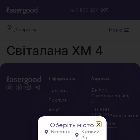
0 800 204 205
Меню
Дніпро
Світалана ХМ 4
Інформація
Адреса
Дніпро,
Про нас
Старокозацька,
Послуги
5
*
0 800
Акції
204 205
безкоштов
Сертифікати
Всі адреси
Оберіть місто
Новини
Вінниця
Кривий
Ріг
Вакансії