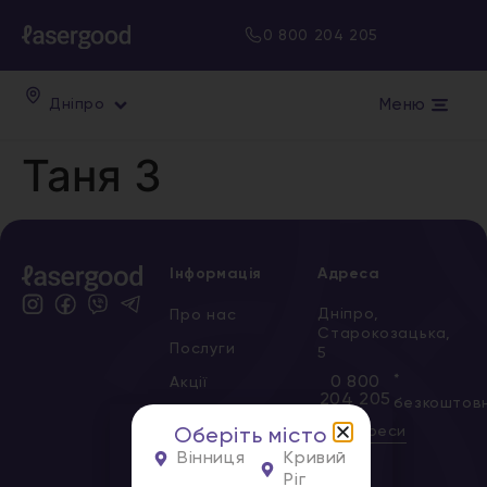
0 800 204 205
Меню
Дніпро
Таня 3
Інформація
Адреса
Дніпро,
Про нас
Старокозацька,
Послуги
5
*
0 800
Акції
204 205
безкоштов
Сертифікати
Всі адреси
Оберіть місто
Новини
Вінниця
Кривий
Ріг
Вакансії