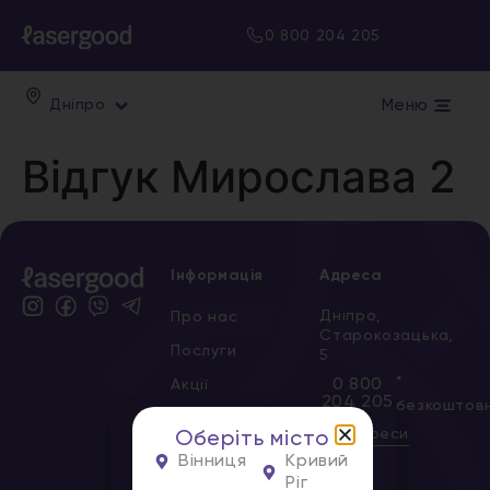
0 800 204 205
Меню
Дніпро
Відгук Мирослава 2
Інформація
Адреса
Дніпро,
Про нас
Старокозацька,
Послуги
5
*
0 800
Акції
204 205
безкоштов
Сертифікати
Всі адреси
Оберіть місто
Новини
Вінниця
Кривий
Ріг
Вакансії