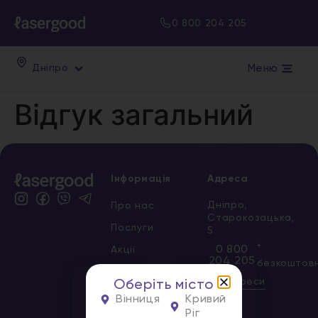
0 800 204 205
Меню
Дніпро
Відгук загальний
Інформація
Адреса
Дніпро,
Про нас
Старокозацька,
Послуги
5
*
0 800
Акції
204 205
безкоштов
Сертифікати
Всі адреси
Оберіть місто
Новини
Вінниця
Кривий
Ріг
Вакансії