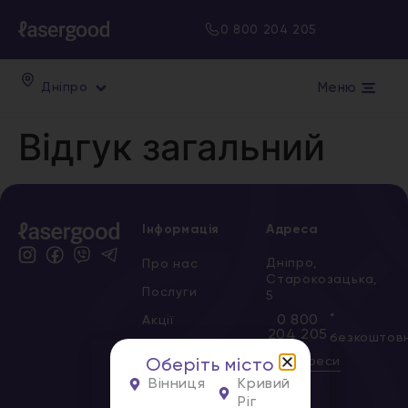
0 800 204 205
Меню
Дніпро
Відгук загальний
Інформація
Адреса
Дніпро,
Про нас
Старокозацька,
Послуги
5
*
0 800
Акції
204 205
безкоштов
Сертифікати
Всі адреси
Оберіть місто
Новини
Вінниця
Кривий
Ріг
Вакансії