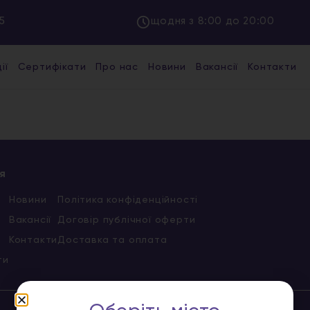
5
щодня з 8:00 до 20:00
ії
Сертифікати
Про нас
Новини
Вакансії
Контакти
я
Новини
Політика конфіденційності
Вакансії
Договір публічної оферти
Контакти
Доставка та оплата
ти