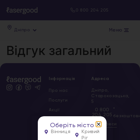
0 800 204 205
Меню
Дніпро
Відгук загальний
Інформація
Адреса
Дніпро,
Про нас
Старокозацька,
Послуги
5
*
0 800
Акції
204 205
безкоштов
Сертифікати
Всі адреси
Оберіть місто
Новини
Вінниця
Кривий
Ріг
Вакансії