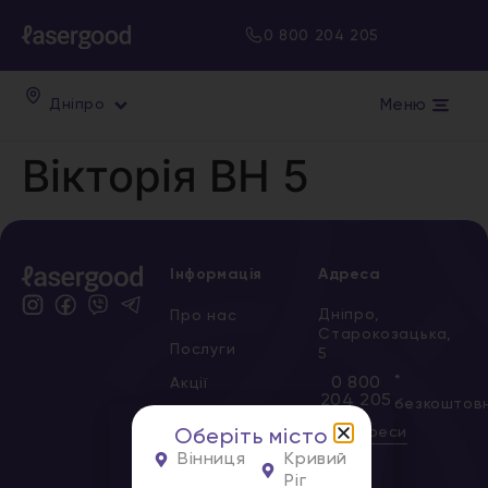
0 800 204 205
Меню
Дніпро
Вікторія ВН 5
Інформація
Адреса
Дніпро,
Про нас
Старокозацька,
Послуги
5
*
0 800
Акції
204 205
безкоштов
Сертифікати
Всі адреси
Оберіть місто
Новини
Вінниця
Кривий
Ріг
Вакансії