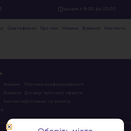
5
щодня з 8:00 до 20:00
ії
Сертифікати
Про нас
Новини
Вакансії
Контакти
я
Новини
Політика конфіденційності
Вакансії
Договір публічної оферти
Контакти
Доставка та оплата
ти