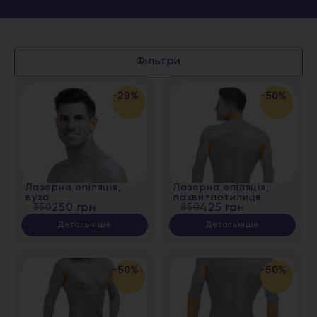
Фільтри
-29%
-50%
Лазерна епіляція,
Лазерна епіляція,
вуха
пахви+потилиця
350
250 грн
850
425 грн
Детальніше
Детальніше
-50%
-50%