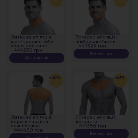
Лазерна епіляція,
Лазерна епіляція,
шия (передня або
підборіддя+щоки
задня частина)
650
325 грн
400
250 грн
Детальніше
Детальніше
-50%
-50%
Лазерна епіляція,
Лазерна епіляція
верхня частина
декольте
спина+плечі
700
350 грн
900
450 грн
Детальніше
Детальніше