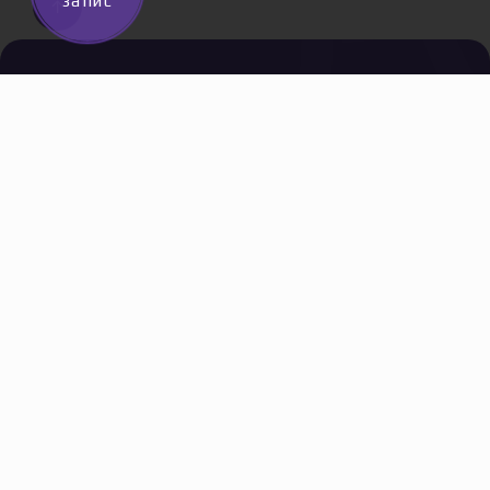
запис
↑
Інформація
Адреса
Чернівці, вул.
Про нас
Б.Хмельницького
Послуги
34
*
0 800
Акції
202 808
безкоштов
Сертифікати
Всі адреси
Новини
Вакансії
Контакти
Політика
конфіденційності
Договір публічної
оферти
Доставка та