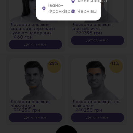
Хмельницький
Івано-
Франківськ
Чернівці
Лазерна епіляція,
Лазерна епіляція,
зона над верхньою
все обличчя
губою+підборіддя
790
395 грн
460 грн
Детальніше
Детальніше
-29%
-11%
Лазерна епіляція,
Лазерна епіляція, по
підборіддя
лінії чола
350
250 грн
280
250 грн
Детальніше
Детальніше