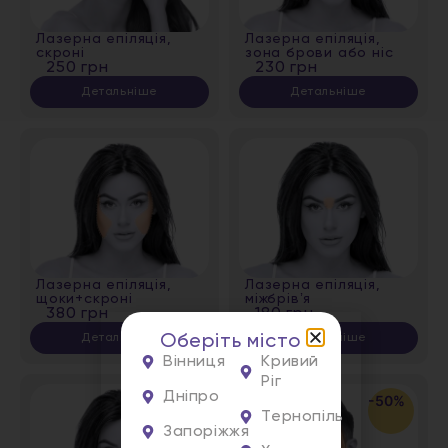
Лазерна епіляція,
Лазерна епіляція,
скроні
зона брови або ніс
250 грн
230 грн
Детальніше
Детальніше
Лазерна епіляція,
Лазерна епіляція,
щоки+скроні
міжбрівʼя
380 грн
180 грн
Оберіть місто
Детальніше
Детальніше
Вінниця
Кривий
Ріг
Дніпро
-50%
Тернопіль
Запоріжжя