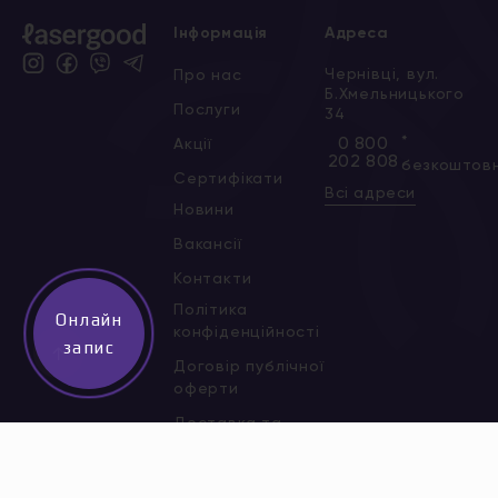
Інформація
Адреса
Чернівці, вул.
Про нас
Б.Хмельницького
Послуги
34
*
0 800
Акції
202 808
безкоштов
Сертифікати
Всі адреси
Новини
Вакансії
Контакти
Політика
Онлайн
конфіденційності
запис
↑
Договір публічної
оферти
Доставка та
оплата