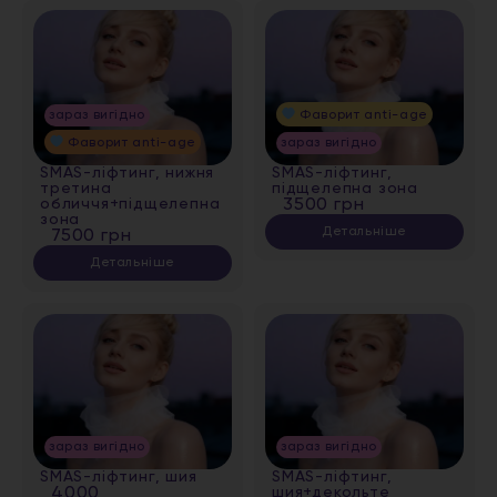
зараз вигідно
Фаворит anti-age
Фаворит anti-age
зараз вигідно
SMAS-ліфтинг, нижня
SMAS-ліфтинг,
третина
підщелепна зона
обличчя+підщелепна
3500 грн
зона
Детальніше
7500 грн
Детальніше
зараз вигідно
зараз вигідно
SMAS-ліфтинг, шия
SMAS-ліфтинг,
4000
шия+декольте