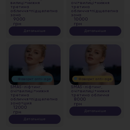
вилиці+нижня
очі+вилиці+нижня
третина
третина
обличчя+підщелепна
обличчя+підщелепна
зона
зона
9000
10000
грн
грн
Детальніше
Детальніше
Фаворит anti-age
Фаворит anti-age
SMAS-ліфтинг,
SMAS-ліфтинг,
очі+вилиці+нижня
очі+вилиці+нижня
третина
третина обличчя
обличчя+підщелепна
8000
зона+шия
грн
12000
Детальніше
грн
Детальніше