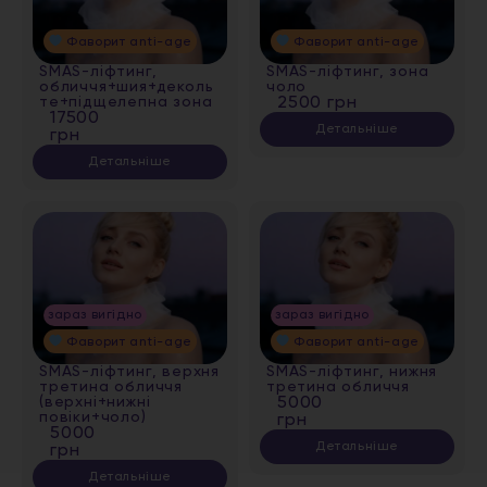
Фаворит anti-age
Фаворит anti-age
SMAS-ліфтинг,
SMAS-ліфтинг, зона
обличчя+шия+деколь
чоло
те+підщелепна зона
2500 грн
17500
Детальніше
грн
Детальніше
зараз вигідно
зараз вигідно
Фаворит anti-age
Фаворит anti-age
SMAS-ліфтинг, верхня
SMAS-ліфтинг, нижня
третина обличчя
третина обличчя
(верхні+нижні
5000
повіки+чоло)
грн
5000
Детальніше
грн
Детальніше