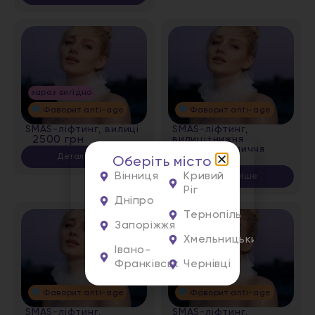
зараз вигідно
Фаворит anti-age
Фаворит anti-age
SMAS-ліфтинг, вилиці
SMAS-ліфтинг,
2500 грн
вилиці+нижня
третина обличчя
Детальніше
7000 грн
Оберіть місто
Вінниця
Кривий
Детальніше
Ріг
Дніпро
Тернопіль
Запоріжжя
Хмельницький
Івано-
Франківськ
Чернівці
Фаворит anti-age
Фаворит anti-age
SMAS-ліфтинг,
SMAS-ліфтинг,