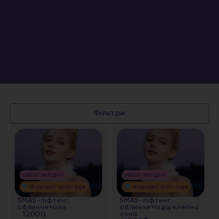
Фільтри
зараз вигідно
зараз вигідно
Фаворит anti-age
Фаворит anti-age
SMAS-ліфтинг,
SMAS-ліфтинг,
обличчя+шия
обличчя+підщелепна
12000
зона