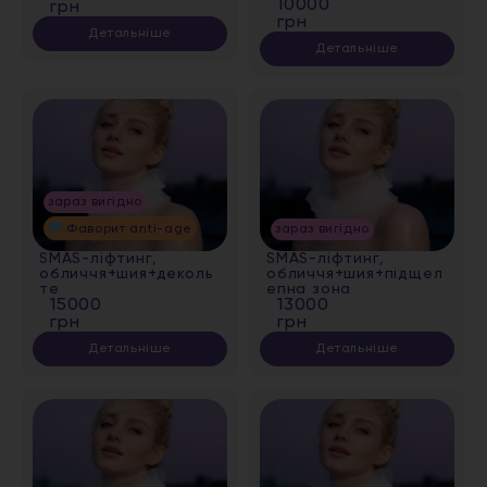
10000
грн
грн
Детальніше
Детальніше
зараз вигідно
Фаворит anti-age
зараз вигідно
SMAS-ліфтинг,
SMAS-ліфтинг,
обличчя+шия+деколь
обличчя+шия+підщел
те
епна зона
15000
13000
грн
грн
Детальніше
Детальніше