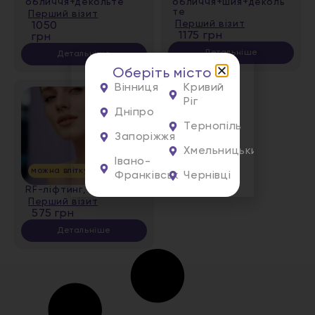
обличчя+декольте
обличчя+шия+деколь
те
Перший візит
Перший візит
1050
1175 грн
грн
Детальніше
Детальніше
Оберіть місто
Вінниця
Кривий
Ріг
Дніпро
Тернопіль
Запоріжжя
Хмельницький
Івано-
можна влітку
Франківськ
Чернівці
RF-ліфтинг, зона шия
Перший візит
575 грн
Детальніше